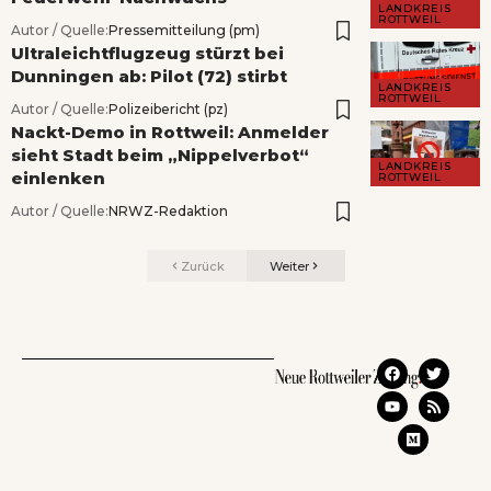
LANDKREIS
ROTTWEIL
Autor / Quelle:
Pressemitteilung (pm)
Ultraleichtflugzeug stürzt bei
Dunningen ab: Pilot (72) stirbt
LANDKREIS
ROTTWEIL
Autor / Quelle:
Polizeibericht (pz)
Nackt-Demo in Rottweil: Anmelder
sieht Stadt beim „Nippelverbot“
LANDKREIS
einlenken
ROTTWEIL
Autor / Quelle:
NRWZ-Redaktion
Zurück
Weiter