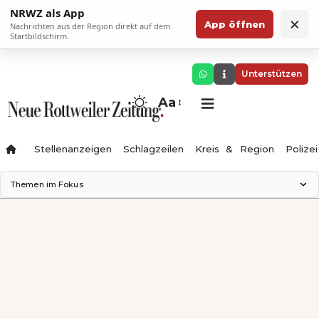
NRWZ als App
×
App öffnen
Nachrichten aus der Region direkt auf dem
Startbildschirm.
Unterstützen
Aa
Stellenanzeigen
Schlagzeilen
Kreis & Region
Polizei
Themen im Fokus
Landesgartenschau 2028
Zimmertheater Rottweil
Science Center
Ferienzauber '26
Testturm
Neckarline
Gäubahn