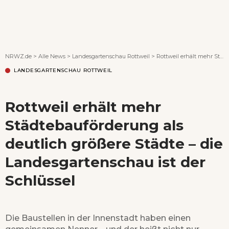
Wenn Orte erzählen ...
NRWZ.de
>
Alle News
>
Landesgartenschau Rottweil
>
Rottweil erhält mehr Städtebauförderung als deutlich größere Städte – die Landesgartenschau ist der Schlüssel
LANDESGARTENSCHAU ROTTWEIL
Rottweil erhält mehr
Städtebauförderung als
deutlich größere Städte – die
Landesgartenschau ist der
Schlüssel
Die Baustellen in der Innenstadt haben einen
gemeinsamen Nenner – und der heißt nicht nur