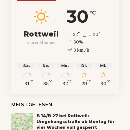
30
°C
Rottweil
°
°
32
_
30
30%
Klarer Himmel
3 km/h
Sa.
So.
Mo.
Di.
Mi.
°C
°C
°C
°C
°C
31
35
32
29
30
MEISTGELESEN
B 14/B 27 bei Rottweil:
Umgehungsstraße ab Montag für
vier Wochen voll gesperrt