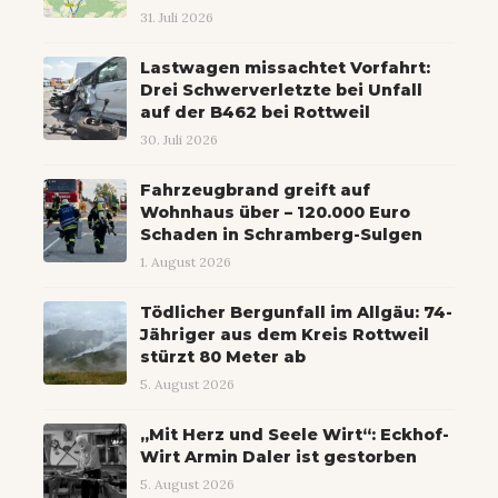
31. Juli 2026
Lastwagen missachtet Vorfahrt:
Drei Schwerverletzte bei Unfall
auf der B462 bei Rottweil
30. Juli 2026
Fahrzeugbrand greift auf
Wohnhaus über – 120.000 Euro
Schaden in Schramberg-Sulgen
1. August 2026
Tödlicher Bergunfall im Allgäu: 74-
Jähriger aus dem Kreis Rottweil
stürzt 80 Meter ab
5. August 2026
„Mit Herz und Seele Wirt“: Eckhof-
Wirt Armin Daler ist gestorben
5. August 2026