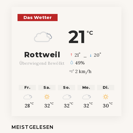
Das Wetter
21
°C
Rottweil
°
°
21
_
20
49%
Überwiegend Bewölkt
2 km/h
Fr.
Sa.
So.
Mo.
Di.
°C
°C
°C
°C
°C
28
32
32
32
30
MEISTGELESEN