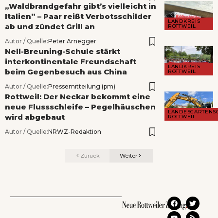
„Waldbrandgefahr gibt’s vielleicht in
Italien” – Paar reißt Verbotsschilder
LANDKREIS
ab und zündet Grill an
ROTTWEIL
Autor / Quelle:
Peter Arnegger
Nell-Breuning-Schule stärkt
interkontinentale Freundschaft
LANDKREIS
beim Gegenbesuch aus China
ROTTWEIL
Autor / Quelle:
Pressemitteilung (pm)
Rottweil: Der Neckar bekommt eine
neue Flussschleife – Pegelhäuschen
LANDESGARTENS
wird abgebaut
ROTTWEIL
Autor / Quelle:
NRWZ-Redaktion
Zurück
Weiter