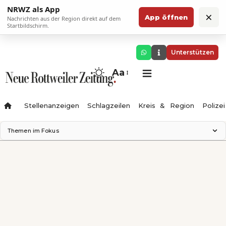
NRWZ als App
×
App öffnen
Nachrichten aus der Region direkt auf dem
Startbildschirm.
Unterstützen
Aa
Stellenanzeigen
Schlagzeilen
Kreis & Region
Polizei
Themen im Fokus
Landesgartenschau 2028
Zimmertheater Rottweil
Science Center
Ferienzauber '26
Testturm
Neckarline
Gäubahn