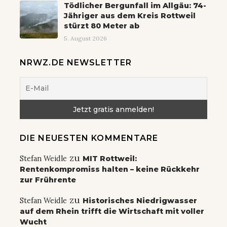
Tödlicher Bergunfall im Allgäu: 74-
Jähriger aus dem Kreis Rottweil
stürzt 80 Meter ab
5. August 2026
NRWZ.DE NEWSLETTER
DIE NEUESTEN KOMMENTARE
zu
Stefan Weidle
MIT Rottweil:
Rentenkompromiss halten – keine Rückkehr
zur Frührente
zu
Stefan Weidle
Historisches Niedrigwasser
auf dem Rhein trifft die Wirtschaft mit voller
Wucht