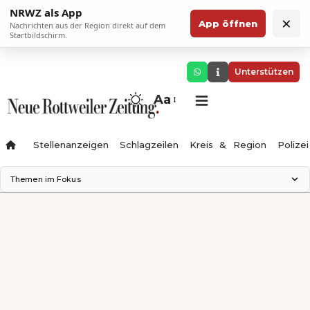
NRWZ als App
×
App öffnen
Nachrichten aus der Region direkt auf dem
Startbildschirm.
Unterstützen
Aa
Stellenanzeigen
Schlagzeilen
Kreis & Region
Polizei
Themen im Fokus
Landesgartenschau 2028
Zimmertheater Rottweil
Science Center
Ferienzauber '26
Testturm
Neckarline
Gäubahn