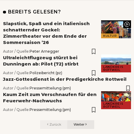
BEREITS GELESEN?
Slapstick, Spaß und ein italienisch
schnatternder Gockel:
Zimmertheater vor dem Ende der
KULTUR
Sommersaison ’26
Autor / Quelle:
Peter Arnegger
Ultraleichtflugzeug stürzt bei
Dunningen ab: Pilot (72) stirbt
LANDKREIS
ROTTWEIL
Autor / Quelle:
Polizeibericht (pz)
Jazz-Gottesdienst in der Predigerkirche Rottweil
Autor / Quelle:
Pressemitteilung (pm)
Kaum Zeit zum Verschnaufen für den
Feuerwehr-Nachwuchs
LANDKREIS
ROTTWEIL
Autor / Quelle:
Pressemitteilung (pm)
Zurück
Weiter