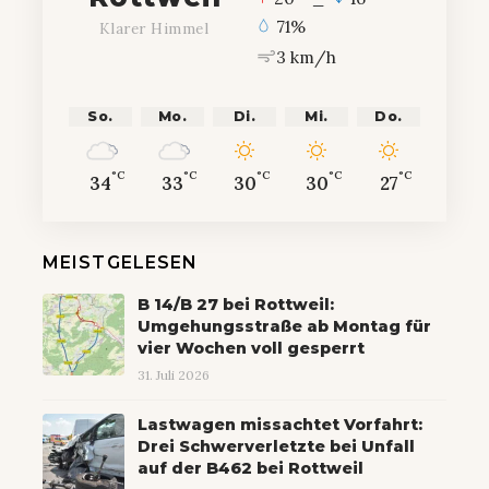
71%
Klarer Himmel
3 km/h
So.
Mo.
Di.
Mi.
Do.
°C
°C
°C
°C
°C
34
33
30
30
27
MEISTGELESEN
B 14/B 27 bei Rottweil:
Umgehungsstraße ab Montag für
vier Wochen voll gesperrt
31. Juli 2026
Lastwagen missachtet Vorfahrt:
Drei Schwerverletzte bei Unfall
auf der B462 bei Rottweil