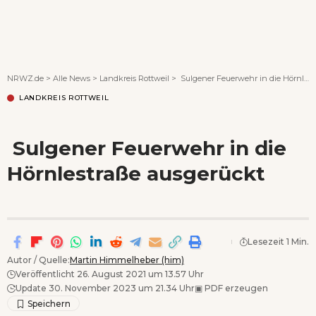
Wenn Orte erzählen ...
NRWZ.de
>
Alle News
>
Landkreis Rottweil
>
Sulgener Feuerwehr in die Hörnlestraße ausgerückt
LANDKREIS ROTTWEIL
Sulgener Feuerwehr in die
Hörnlestraße ausgerückt
Lesezeit 1 Min.
Autor / Quelle:
Martin Himmelheber (him)
Veröffentlicht 26. August 2021 um 13.57 Uhr
Update 30. November 2023 um 21.34 Uhr
▣
PDF erzeugen