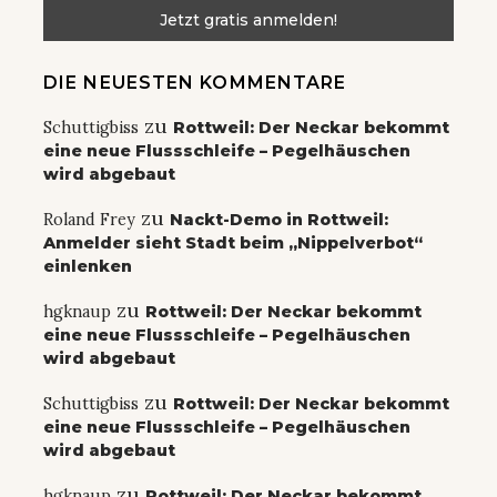
DIE NEUESTEN KOMMENTARE
zu
Schuttigbiss
Rottweil: Der Neckar bekommt
eine neue Flussschleife – Pegelhäuschen
wird abgebaut
zu
Roland Frey
Nackt-Demo in Rottweil:
Anmelder sieht Stadt beim „Nippelverbot“
einlenken
zu
hgknaup
Rottweil: Der Neckar bekommt
eine neue Flussschleife – Pegelhäuschen
wird abgebaut
zu
Schuttigbiss
Rottweil: Der Neckar bekommt
eine neue Flussschleife – Pegelhäuschen
wird abgebaut
zu
hgknaup
Rottweil: Der Neckar bekommt