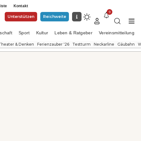
iste
Kontakt
9
Unterstützen
Reichweite
schaft
Sport
Kultur
Leben & Ratgeber
Vereinsmitteilung
Theater & Denken
Ferienzauber '26
Testturm
Neckarline
Gäubahn
W