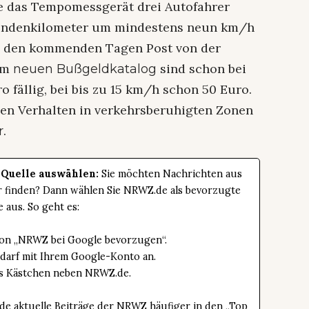
te das Tempomessgerät drei Autofahrer
 Stundenkilometer um mindestens neun km/h
in den kommenden Tagen Post von der
em
sind schon bei
neuen Bußgeldkatalog
o fällig, bei bis zu 15 km/h schon 50 Euro.
gen Verhalten in verkehrsberuhigten Zonen
.
r
 Quelle auswählen:
Sie möchten Nachrichten aus
er finden? Dann wählen Sie NRWZ.de als bevorzugte
e aus. So geht es:
tton „NRWZ bei Google bevorzugen“.
edarf mit Ihrem Google-Konto an.
das Kästchen neben NRWZ.de.
de aktuelle Beiträge der NRWZ häufiger in den „Top