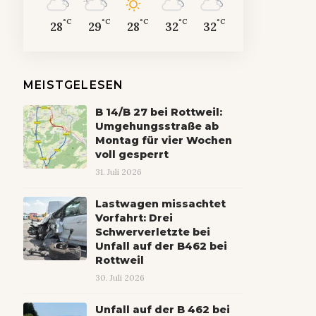
°C
°C
°C
°C
°C
28
29
28
32
32
MEISTGELESEN
B 14/B 27 bei Rottweil:
Umgehungsstraße ab
Montag für vier Wochen
voll gesperrt
31. Juli 2026
Lastwagen missachtet
Vorfahrt: Drei
Schwerverletzte bei
Unfall auf der B462 bei
Rottweil
30. Juli 2026
Unfall auf der B 462 bei