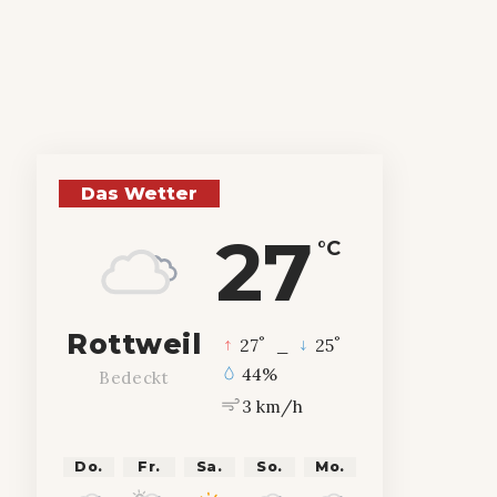
Das Wetter
27
°C
Rottweil
°
°
27
_
25
44%
Bedeckt
3 km/h
Do.
Fr.
Sa.
So.
Mo.