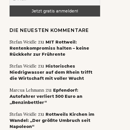
DIE NEUESTEN KOMMENTARE
zu
Stefan Weidle
MIT Rottweil:
Rentenkompromiss halten – keine
Rückkehr zur Frührente
zu
Stefan Weidle
Historisches
Niedrigwasser auf dem Rhein trifft
die Wirtschaft mit voller Wucht
zu
Marcus Lehmann
Epfendorf:
Autofahrer verliert 500 Euro an
„Benzinbettler“
zu
Stefan Weidle
Rottweils Kirchen im
Wandel: „Der größte Umbruch seit
Napoleon“