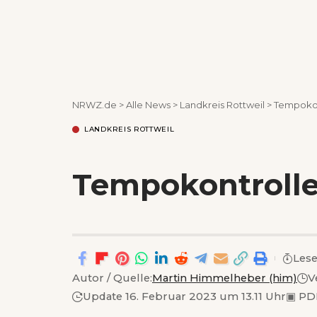
NRWZ.de
>
Alle News
>
Landkreis Rottweil
>
Tempokon
LANDKREIS ROTTWEIL
Tempokontroll
Lese
Autor / Quelle:
Martin Himmelheber (him)
V
Update 16. Februar 2023 um 13.11 Uhr
▣
PDF