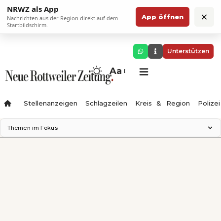
NRWZ als App
×
App öffnen
Nachrichten aus der Region direkt auf dem
Startbildschirm.
Unterstützen
Aa
Stellenanzeigen
Schlagzeilen
Kreis & Region
Polizei
Themen im Fokus
Landesgartenschau 2028
Zimmertheater Rottweil
Science Center
Ferienzauber '26
Testturm
Neckarline
Gäubahn