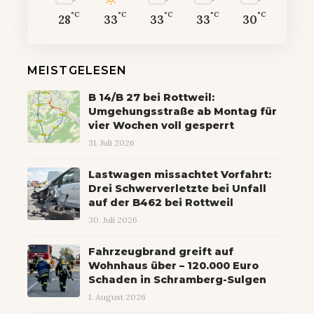
°C
°C
°C
°C
°C
28
33
33
33
30
MEISTGELESEN
B 14/B 27 bei Rottweil:
Umgehungsstraße ab Montag für
vier Wochen voll gesperrt
31. Juli 2026
Lastwagen missachtet Vorfahrt:
Drei Schwerverletzte bei Unfall
auf der B462 bei Rottweil
30. Juli 2026
Fahrzeugbrand greift auf
Wohnhaus über – 120.000 Euro
Schaden in Schramberg-Sulgen
1. August 2026