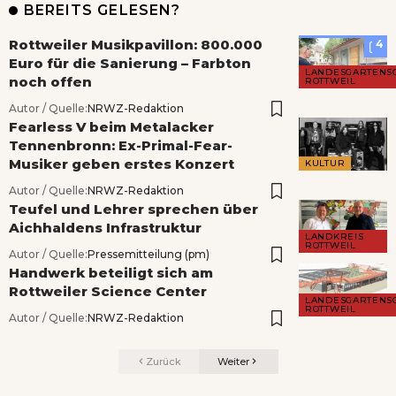
BEREITS GELESEN?
Rottweiler Musikpavillon: 800.000
4
Euro für die Sanierung – Farbton
LANDESGARTENS
noch offen
ROTTWEIL
Autor / Quelle:
NRWZ-Redaktion
Fearless V beim Metalacker
Tennenbronn: Ex-Primal-Fear-
Musiker geben erstes Konzert
KULTUR
Autor / Quelle:
NRWZ-Redaktion
Teufel und Lehrer sprechen über
Aichhaldens Infrastruktur
LANDKREIS
ROTTWEIL
Autor / Quelle:
Pressemitteilung (pm)
Handwerk beteiligt sich am
Rottweiler Science Center
LANDESGARTENS
ROTTWEIL
Autor / Quelle:
NRWZ-Redaktion
Zurück
Weiter