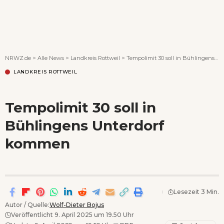
Wenn Orte erzählen ...
NRWZ.de
>
Alle News
>
Landkreis Rottweil
>
Tempolimit 30 soll in Bühlingens Unterdorf kommen
LANDKREIS ROTTWEIL
Tempolimit 30 soll in
Bühlingens Unterdorf
kommen
Lesezeit 3 Min.
Autor / Quelle:
Wolf-Dieter Bojus
Veröffentlicht 9. April 2025 um 19.50 Uhr