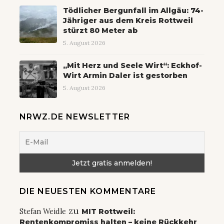
Tödlicher Bergunfall im Allgäu: 74-
Jähriger aus dem Kreis Rottweil
stürzt 80 Meter ab
5. August 2026
„Mit Herz und Seele Wirt“: Eckhof-
Wirt Armin Daler ist gestorben
5. August 2026
NRWZ.DE NEWSLETTER
DIE NEUESTEN KOMMENTARE
zu
Stefan Weidle
MIT Rottweil:
Rentenkompromiss halten – keine Rückkehr