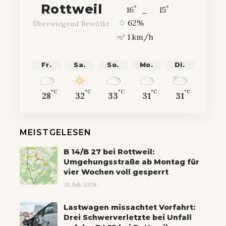
Rottweil
°
°
16
_
15
62%
Überwiegend Bewölkt
1 km/h
Fr.
Sa.
So.
Mo.
Di.
°C
°C
°C
°C
°C
28
32
33
31
31
MEISTGELESEN
B 14/B 27 bei Rottweil:
Umgehungsstraße ab Montag für
vier Wochen voll gesperrt
31. Juli 2026
Lastwagen missachtet Vorfahrt:
Drei Schwerverletzte bei Unfall