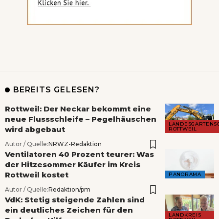
BEREITS GELESEN?
Rottweil: Der Neckar bekommt eine
neue Flussschleife – Pegelhäuschen
LANDESGARTENS
wird abgebaut
ROTTWEIL
Autor / Quelle:
NRWZ-Redaktion
Ventilatoren 40 Prozent teurer: Was
der Hitzesommer Käufer im Kreis
Rottweil kostet
PANORAMA
Autor / Quelle:
Redaktion/pm
VdK: Stetig steigende Zahlen sind
ein deutliches Zeichen für den
LANDKREIS