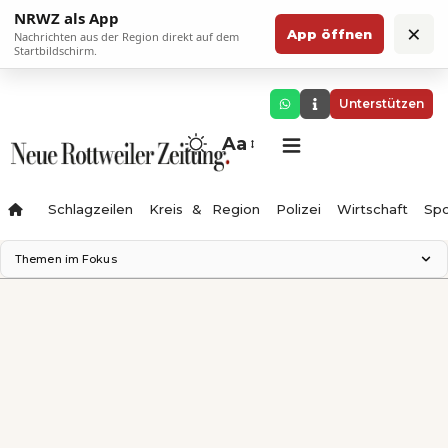
NRWZ als App
×
App öffnen
Nachrichten aus der Region direkt auf dem
Startbildschirm.
Unterstützen
Aa
Schlagzeilen
Kreis & Region
Polizei
Wirtschaft
Spo
Themen im Fokus
Landesgartenschau 2028
Science Center
Staatsmann: Theater & Denken
Ferienzauber '26
Testturm
Neckarline
Gäubahn