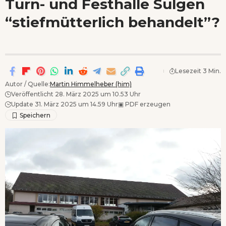
Turn- und Festhalle Sulgen
Wenn Orte erzählen ...
“stiefmütterlich behandelt”?
- Anzeige -
Lesezeit 3 Min.
Autor / Quelle:
Martin Himmelheber (him)
Veröffentlicht 28. März 2025 um 10.53 Uhr
Update 31. März 2025 um 14.59 Uhr
▣
PDF erzeugen