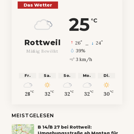
Das Wetter
25
°C
Rottweil
°
°
26
_
24
39%
Mäßig Bewölkt
3 km/h
Fr.
Sa.
So.
Mo.
Di.
°C
°C
°C
°C
°C
28
32
32
32
30
MEISTGELESEN
B 14/B 27 bei Rottweil:
Umgehungsstraße ab Montag für