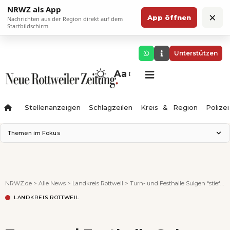
NRWZ als App
×
App öffnen
Nachrichten aus der Region direkt auf dem
Startbildschirm.
Unterstützen
Aa
Stellenanzeigen
Schlagzeilen
Kreis & Region
Polizei
Themen im Fokus
Landesgartenschau 2028
Zimmertheater Rottweil
Science Center
NRWZ.de
>
Alle News
>
Landkreis Rottweil
>
Turn- und Festhalle Sulgen “stiefmütterlich behandelt”?
Ferienzauber '26
LANDKREIS ROTTWEIL
Testturm
Neckarline
Gäubahn