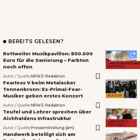
BEREITS GELESEN?
Rottweiler Musikpavillon: 800.000
4
Euro für die Sanierung – Farbton
LANDESGARTENS
noch offen
ROTTWEIL
Autor / Quelle:
NRWZ-Redaktion
Fearless V beim Metalacker
Tennenbronn: Ex-Primal-Fear-
Musiker geben erstes Konzert
KULTUR
Autor / Quelle:
NRWZ-Redaktion
Teufel und Lehrer sprechen über
Aichhaldens Infrastruktur
LANDKREIS
ROTTWEIL
Autor / Quelle:
Pressemitteilung (pm)
Handwerk beteiligt sich am