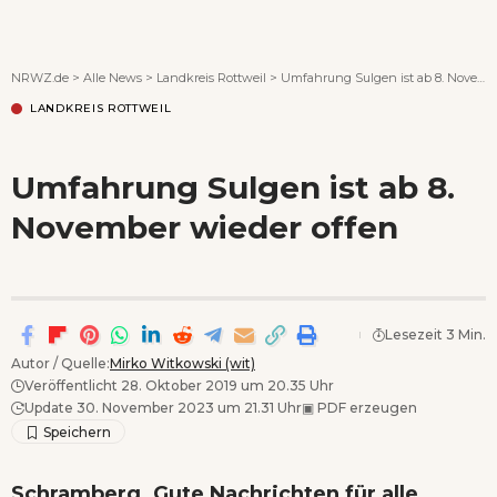
Wenn Orte erzählen ...
NRWZ.de
>
Alle News
>
Landkreis Rottweil
>
Umfahrung Sulgen ist ab 8. November wieder offen
LANDKREIS ROTTWEIL
Umfahrung Sulgen ist ab 8.
November wieder offen
Lesezeit 3 Min.
Autor / Quelle:
Mirko Witkowski (wit)
Veröffentlicht 28. Oktober 2019 um 20.35 Uhr
Update 30. November 2023 um 21.31 Uhr
▣
PDF erzeugen
Schramberg. Gute Nachrichten für alle