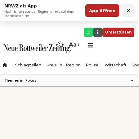
NRWZ als App
×
App öffnen
Nachrichten aus der Region direkt auf dem
Startbildschirm.
Unterstützen
Aa
Schlagzeilen
Kreis & Region
Polizei
Wirtschaft
Spo
Themen im Fokus
Landesgartenschau 2028
Science Center
Staatsmann: Theater & Denken
Ferienzauber '26
Testturm
Neckarline
Gäubahn