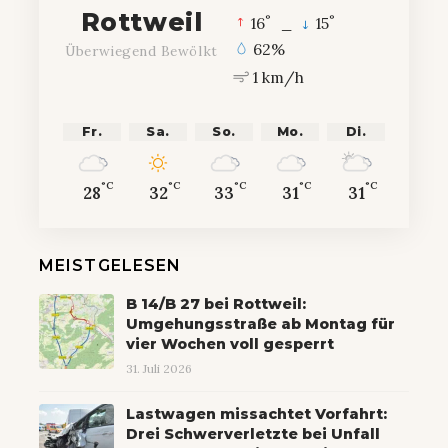
Rottweil
°
°
16
_
15
62%
Überwiegend Bewölkt
1 km/h
Fr.
Sa.
So.
Mo.
Di.
°C
°C
°C
°C
°C
28
32
33
31
31
MEISTGELESEN
B 14/B 27 bei Rottweil:
Umgehungsstraße ab Montag für
vier Wochen voll gesperrt
31. Juli 2026
Lastwagen missachtet Vorfahrt:
Drei Schwerverletzte bei Unfall