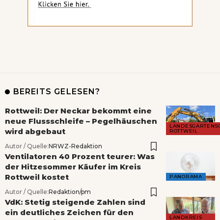
BEREITS GELESEN?
Rottweil: Der Neckar bekommt eine
neue Flussschleife – Pegelhäuschen
LANDESGARTENS
wird abgebaut
ROTTWEIL
Autor / Quelle:
NRWZ-Redaktion
Ventilatoren 40 Prozent teurer: Was
der Hitzesommer Käufer im Kreis
Rottweil kostet
PANORAMA
Autor / Quelle:
Redaktion/pm
VdK: Stetig steigende Zahlen sind
ein deutliches Zeichen für den
LANDKREIS