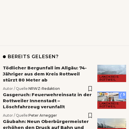
BEREITS GELESEN?
Tödlicher Bergunfall im Allgäu: 74-
Jähriger aus dem Kreis Rottweil
LANDKREIS
stürzt 80 Meter ab
ROTTWEIL
Autor / Quelle:
NRWZ-Redaktion
Gasgeruch: Feuerwehreinsatz in der
5
Rottweiler Innenstadt –
LANDKREIS
Löschfahrzeug verunfallt
ROTTWEIL
Autor / Quelle:
Peter Arnegger
Gäubahn: Neun Oberbürgermeister
erhöhen den Druck auf Bahn und