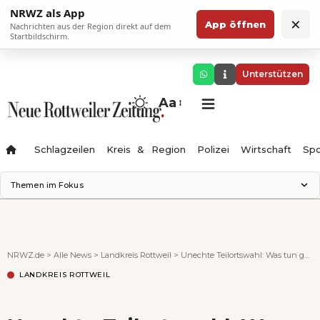
NRWZ als App
×
App öffnen
Nachrichten aus der Region direkt auf dem
Startbildschirm.
Unterstützen
Aa
Schlagzeilen
Kreis & Region
Polizei
Wirtschaft
Spo
Themen im Fokus
Landesgartenschau 2028
Science Center
Staatsmann: Theater & Denken
NRWZ.de
>
Alle News
>
Landkreis Rottweil
>
Unechte Teilortswahl: Was tun gegen ungültige Stimmen?
Ferienzauber '26
LANDKREIS ROTTWEIL
Testturm
Neckarline
Gäubahn