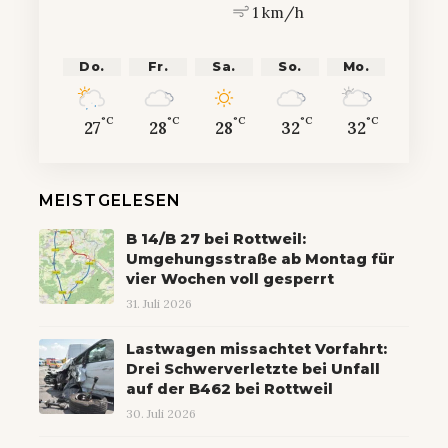
1 km/h
Do.
Fr.
Sa.
So.
Mo.
°C
°C
°C
°C
°C
27
28
28
32
32
MEISTGELESEN
B 14/B 27 bei Rottweil:
Umgehungsstraße ab Montag für
vier Wochen voll gesperrt
31. Juli 2026
Lastwagen missachtet Vorfahrt:
Drei Schwerverletzte bei Unfall
auf der B462 bei Rottweil
30. Juli 2026