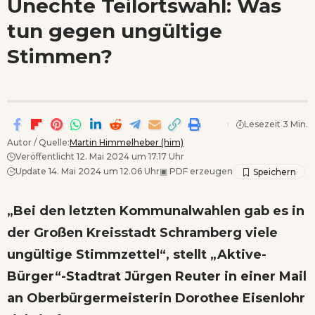
Unechte Teilortswahl: Was
Wenn Orte erzählen ...
tun gegen ungültige
Stimmen?
Lesezeit 3 Min.
Autor / Quelle:
Martin Himmelheber (him)
Veröffentlicht 12. Mai 2024 um 17.17 Uhr
Update 14. Mai 2024 um 12.06 Uhr
▣
PDF erzeugen
„Bei den letzten Kommunalwahlen gab es in
der Großen Kreisstadt Schramberg viele
ungültige Stimmzettel“, stellt „Aktive-
Bürger“-Stadtrat Jürgen Reuter in einer Mail
an Oberbürgermeisterin Dorothee Eisenlohr