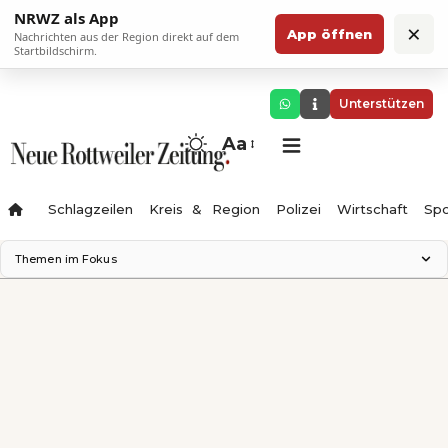
NRWZ als App
×
App öffnen
Nachrichten aus der Region direkt auf dem
Startbildschirm.
Unterstützen
Aa
Schlagzeilen
Kreis & Region
Polizei
Wirtschaft
Spo
Themen im Fokus
Landesgartenschau 2028
Science Center
Staatsmann: Theater & Denken
Ferienzauber '26
Testturm
Neckarline
Gäubahn