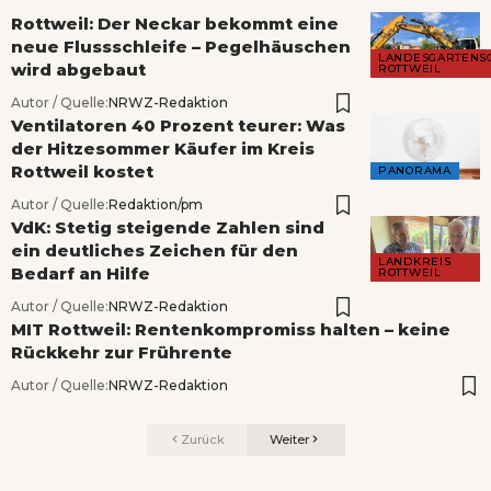
Rottweil: Der Neckar bekommt eine
neue Flussschleife – Pegelhäuschen
LANDESGARTENS
wird abgebaut
ROTTWEIL
Autor / Quelle:
NRWZ-Redaktion
Ventilatoren 40 Prozent teurer: Was
der Hitzesommer Käufer im Kreis
Rottweil kostet
PANORAMA
Autor / Quelle:
Redaktion/pm
VdK: Stetig steigende Zahlen sind
ein deutliches Zeichen für den
LANDKREIS
Bedarf an Hilfe
ROTTWEIL
Autor / Quelle:
NRWZ-Redaktion
MIT Rottweil: Rentenkompromiss halten – keine
Rückkehr zur Frührente
Autor / Quelle:
NRWZ-Redaktion
Zurück
Weiter