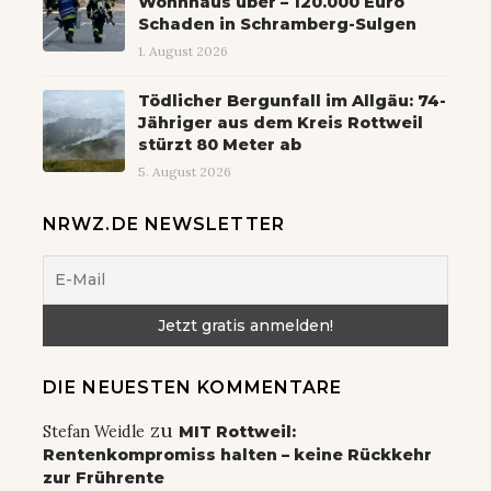
Wohnhaus über – 120.000 Euro
Schaden in Schramberg-Sulgen
1. August 2026
Tödlicher Bergunfall im Allgäu: 74-
Jähriger aus dem Kreis Rottweil
stürzt 80 Meter ab
5. August 2026
NRWZ.DE NEWSLETTER
DIE NEUESTEN KOMMENTARE
zu
Stefan Weidle
MIT Rottweil:
Rentenkompromiss halten – keine Rückkehr
zur Frührente