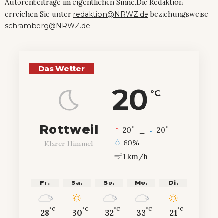
Autorenbeiträge im eigentlichen Sinne.Die Redaktion
erreichen Sie unter
redaktion@NRWZ.de
beziehungsweise
schramberg@NRWZ.de
Das Wetter
20
°C
Rottweil
°
°
20
_
20
60%
Klarer Himmel
1 km/h
Fr.
Sa.
So.
Mo.
Di.
°C
°C
°C
°C
°C
28
30
32
33
21