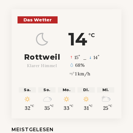
Das Wetter
14
°C
Rottweil
°
°
15
_
14
68%
Klarer Himmel
1 km/h
Sa.
So.
Mo.
Di.
Mi.
°C
°C
°C
°C
°C
32
35
33
31
25
MEISTGELESEN