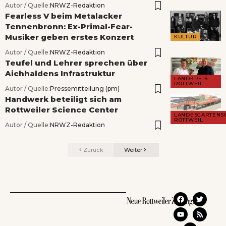
Autor / Quelle:
NRWZ-Redaktion
Fearless V beim Metalacker
Tennenbronn: Ex-Primal-Fear-
Musiker geben erstes Konzert
KULTUR
Autor / Quelle:
NRWZ-Redaktion
Teufel und Lehrer sprechen über
Aichhaldens Infrastruktur
LANDKREIS
ROTTWEIL
Autor / Quelle:
Pressemitteilung (pm)
Handwerk beteiligt sich am
Rottweiler Science Center
LANDESGARTENS
ROTTWEIL
Autor / Quelle:
NRWZ-Redaktion
Zurück
Weiter