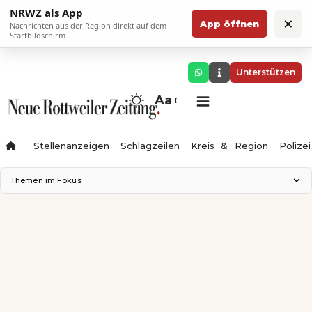
NRWZ als App
×
App öffnen
Nachrichten aus der Region direkt auf dem
Startbildschirm.
Unterstützen
Aa
Stellenanzeigen
Schlagzeilen
Kreis & Region
Polizei
Themen im Fokus
Landesgartenschau 2028
Zimmertheater Rottweil
Science Center
Ferienzauber '26
Testturm
Neckarline
Gäubahn