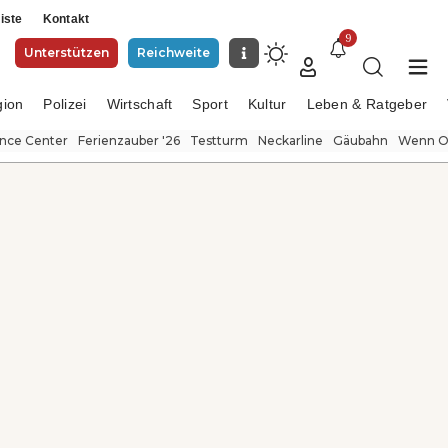
iste
Kontakt
9
Unterstützen
Reichweite
gion
Polizei
Wirtschaft
Sport
Kultur
Leben & Ratgeber
ence Center
Ferienzauber '26
Testturm
Neckarline
Gäubahn
Wenn Or