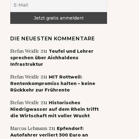
DIE NEUESTEN KOMMENTARE
zu
Stefan Weidle
Teufel und Lehrer
sprechen über Aichhaldens
Infrastruktur
zu
Stefan Weidle
MIT Rottweil:
Rentenkompromiss halten – keine
Rückkehr zur Frührente
zu
Stefan Weidle
Historisches
Niedrigwasser auf dem Rhein trifft
die Wirtschaft mit voller Wucht
zu
Marcus Lehmann
Epfendorf:
Autofahrer verliert 500 Euro an