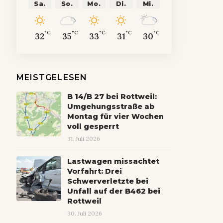
Sa.
So.
Mo.
Di.
Mi.
°C
°C
°C
°C
°C
32
35
33
31
30
MEISTGELESEN
B 14/B 27 bei Rottweil:
Umgehungsstraße ab
Montag für vier Wochen
voll gesperrt
31. Juli 2026
Lastwagen missachtet
Vorfahrt: Drei
Schwerverletzte bei
Unfall auf der B462 bei
Rottweil
30. Juli 2026