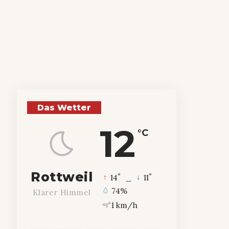
Das Wetter
12
°C
Rottweil
°
°
14
_
11
74%
Klarer Himmel
1 km/h