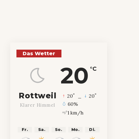
Das Wetter
20
°C
Rottweil
°
°
20
_
20
60%
Klarer Himmel
1 km/h
Fr.
Sa.
So.
Mo.
Di.