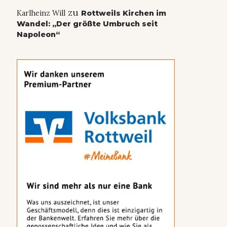
zu
Karlheinz Will
Rottweils Kirchen im
Wandel: „Der größte Umbruch seit
Napoleon“