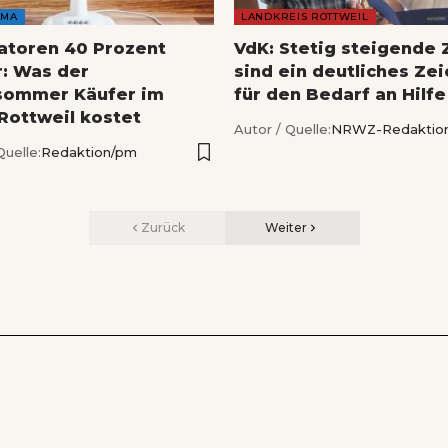
AMA
LANDKREIS ROTTWEIL
latoren 40 Prozent
VdK: Stetig steigende 
r: Was der
sind ein deutliches Ze
sommer Käufer im
für den Bedarf an Hilfe
 Rottweil kostet
Autor / Quelle:
NRWZ-Redaktio
Quelle:
Redaktion/pm
Zurück
Weiter