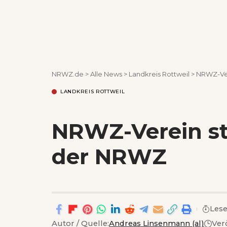
NRWZ.de
>
Alle News
>
Landkreis Rottweil
>
NRWZ-Ver
LANDKREIS ROTTWEIL
NRWZ-Verein st
der NRWZ
Lese
Autor / Quelle:
Andreas Linsenmann (al)
Ver