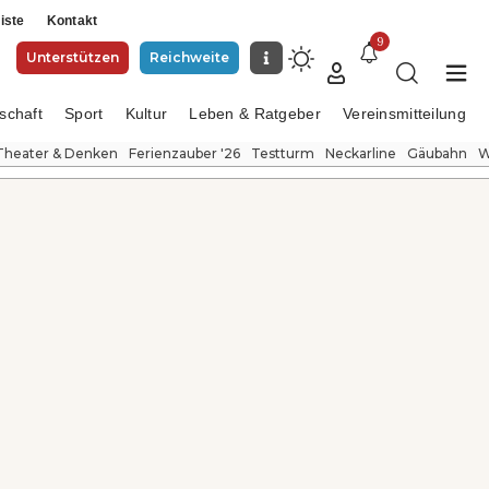
iste
Kontakt
9
Unterstützen
Reichweite
schaft
Sport
Kultur
Leben & Ratgeber
Vereinsmitteilung
Theater & Denken
Ferienzauber '26
Testturm
Neckarline
Gäubahn
W