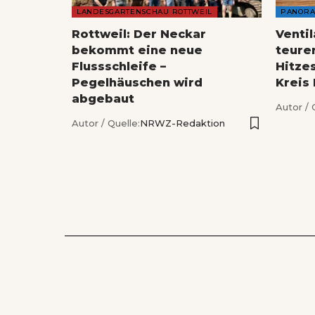
LANDESGARTENSCHAU ROTTWEIL
PANOR
Rottweil: Der Neckar
Venti
bekommt eine neue
teure
Flussschleife –
Hitze
Pegelhäuschen wird
Kreis
abgebaut
Autor / 
Autor / Quelle:
NRWZ-Redaktion