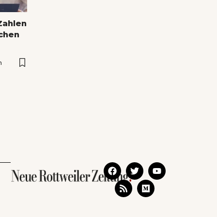
Zahlen
ichen
n