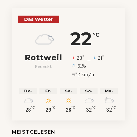
Das Wetter
22
°C
Rottweil
°
°
23
_
21
61%
Bedeckt
2 km/h
Do.
Fr.
Sa.
So.
Mo.
°C
°C
°C
°C
°C
28
29
28
32
32
MEISTGELESEN