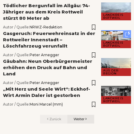
Tödlicher Bergunfall im Allgäu: 74-
Jähriger aus dem Kreis Rottweil
LANDKREIS
stürzt 80 Meter ab
ROTTWEIL
Autor / Quelle:
NRWZ-Redaktion
Gasgeruch: Feuerwehreinsatz in der
5
Rottweiler Innenstadt –
LANDKREIS
Löschfahrzeug verunfallt
ROTTWEIL
Autor / Quelle:
Peter Arnegger
Gäubahn: Neun Oberbürgermeister
erhöhen den Druck auf Bahn und
AUS DER
Land
REGION
Autor / Quelle:
Peter Arnegger
„Mit Herz und Seele Wirt“: Eckhof-
Wirt Armin Daler ist gestorben
LANDKREIS
ROTTWEIL
Autor / Quelle:
Moni Marcel (mm)
Zurück
Weiter