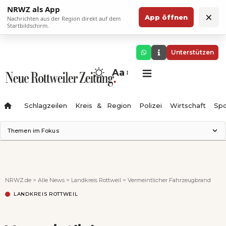
NRWZ als App
×
App öffnen
Nachrichten aus der Region direkt auf dem
Startbildschirm.
Unterstützen
Aa
Schlagzeilen
Kreis & Region
Polizei
Wirtschaft
Spo
Themen im Fokus
Landesgartenschau 2028
Science Center
Staatsmann: Theater & Denken
NRWZ.de
>
Alle News
>
Landkreis Rottweil
>
Vermeintlicher Fahrzeugbrand
Ferienzauber '26
LANDKREIS ROTTWEIL
Testturm
Neckarline
Gäubahn