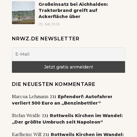
Großeinsatz bei Aichhalden:
Traktorbrand greift auf
Ackerfläche über
25. Juli 2026
NRWZ.DE NEWSLETTER
DIE NEUESTEN KOMMENTARE
zu
Marcus Lehmann
Epfendorf: Autofahrer
verliert 500 Euro an „Benzinbettler“
zu
Stefan Weidle
Rottweils Kirchen im Wandel:
„Der größte Umbruch seit Napoleon“
zu
Karlheinz Will
Rottweils Kirchen im Wandel: