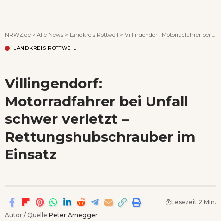
Wenn Orte erzählen ...
NRWZ.de
>
Alle News
>
Landkreis Rottweil
>
Villingendorf: Motorradfahrer bei Unfall schwer verletzt – Rettungshubschrauber im Einsatz
LANDKREIS ROTTWEIL
Villingendorf:
Motorradfahrer bei Unfall
schwer verletzt –
Rettungshubschrauber im
Einsatz
Lesezeit 2 Min.
Autor / Quelle:
Peter Arnegger