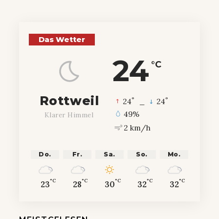
Das Wetter
24
°C
Rottweil
°
°
24
_
24
49%
Klarer Himmel
2 km/h
Do.
Fr.
Sa.
So.
Mo.
°C
°C
°C
°C
°C
23
28
30
32
32