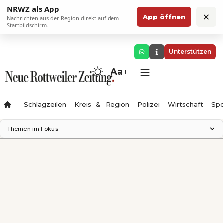
NRWZ als App
×
App öffnen
Nachrichten aus der Region direkt auf dem
Startbildschirm.
Unterstützen
Aa
Schlagzeilen
Kreis & Region
Polizei
Wirtschaft
Spo
Themen im Fokus
Landesgartenschau 2028
Science Center
Staatsmann: Theater & Denken
Ferienzauber '26
Testturm
Neckarline
Gäubahn