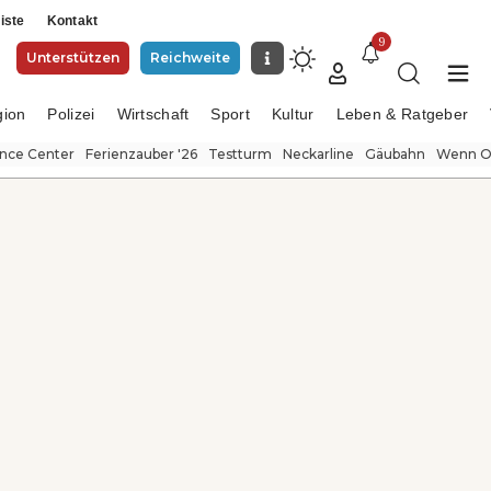
iste
Kontakt
9
Unterstützen
Reichweite
gion
Polizei
Wirtschaft
Sport
Kultur
Leben & Ratgeber
ence Center
Ferienzauber '26
Testturm
Neckarline
Gäubahn
Wenn Or