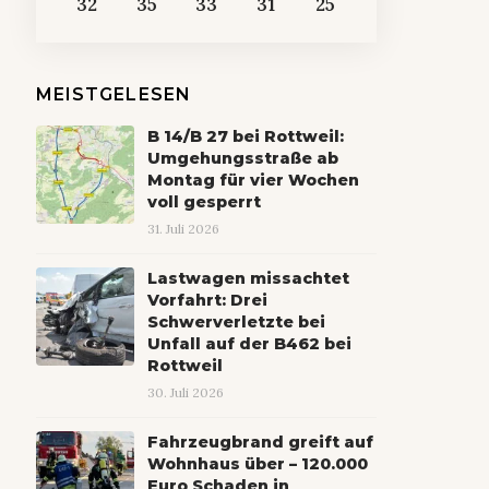
32
35
33
31
25
MEISTGELESEN
B 14/B 27 bei Rottweil:
Umgehungsstraße ab
Montag für vier Wochen
voll gesperrt
31. Juli 2026
Lastwagen missachtet
Vorfahrt: Drei
Schwerverletzte bei
Unfall auf der B462 bei
Rottweil
30. Juli 2026
Fahrzeugbrand greift auf
Wohnhaus über – 120.000
Euro Schaden in