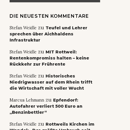
DIE NEUESTEN KOMMENTARE
zu
Stefan Weidle
Teufel und Lehrer
sprechen über Aichhaldens
Infrastruktur
zu
Stefan Weidle
MIT Rottweil:
Rentenkompromiss halten – keine
Rückkehr zur Frührente
zu
Stefan Weidle
Historisches
Niedrigwasser auf dem Rhein trifft
die Wirtschaft mit voller Wucht
zu
Marcus Lehmann
Epfendorf:
Autofahrer verliert 500 Euro an
„Benzinbettler“
zu
Stefan Weidle
Rottweils Kirchen im