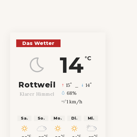
Das Wetter
14
°C
Rottweil
°
°
15
_
14
68%
Klarer Himmel
1 km/h
Sa.
So.
Mo.
Di.
Mi.
°C
°C
°C
°C
°C