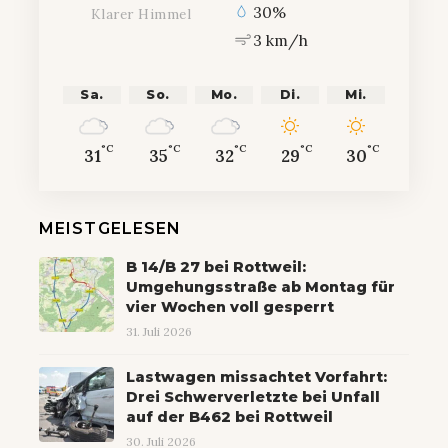
30%
Klarer Himmel
3 km/h
Sa.
So.
Mo.
Di.
Mi.
°C
°C
°C
°C
°C
31
35
32
29
30
MEISTGELESEN
B 14/B 27 bei Rottweil:
Umgehungsstraße ab Montag für
vier Wochen voll gesperrt
31. Juli 2026
Lastwagen missachtet Vorfahrt:
Drei Schwerverletzte bei Unfall
auf der B462 bei Rottweil
30. Juli 2026