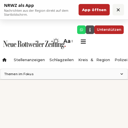
NRWZ als App
×
App öffnen
Nachrichten aus der Region direkt auf dem
Startbildschirm.
Unterstützen
Aa
Stellenanzeigen
Schlagzeilen
Kreis & Region
Polizei
Themen im Fokus
Landesgartenschau 2028
Zimmertheater Rottweil
Science Center
Ferienzauber '26
Testturm
Neckarline
Gäubahn