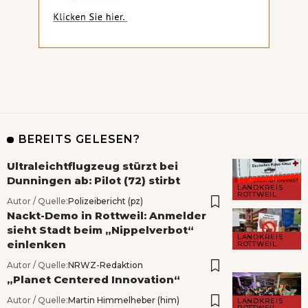
BEREITS GELESEN?
Ultraleichtflugzeug stürzt bei
Dunningen ab: Pilot (72) stirbt
LANDKREIS
ROTTWEIL
Autor / Quelle:
Polizeibericht (pz)
Nackt-Demo in Rottweil: Anmelder
sieht Stadt beim „Nippelverbot“
LANDKREIS
einlenken
ROTTWEIL
Autor / Quelle:
NRWZ-Redaktion
„Planet Centered Innovation“
Autor / Quelle:
Martin Himmelheber (him)
LANDKREIS
ROTTWEIL