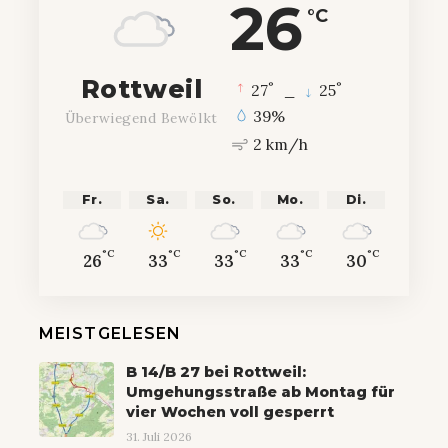
26
°C
Rottweil
°
°
27
_
25
39%
Überwiegend Bewölkt
2 km/h
Fr.
Sa.
So.
Mo.
Di.
°C
°C
°C
°C
°C
26
33
33
33
30
MEISTGELESEN
B 14/B 27 bei Rottweil:
Umgehungsstraße ab Montag für
vier Wochen voll gesperrt
31. Juli 2026