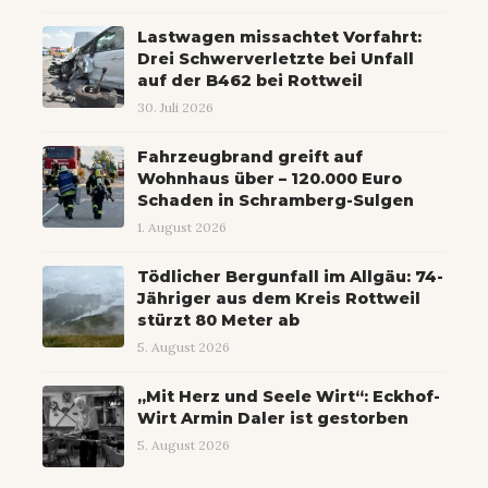
Lastwagen missachtet Vorfahrt:
Drei Schwerverletzte bei Unfall
auf der B462 bei Rottweil
30. Juli 2026
Fahrzeugbrand greift auf
Wohnhaus über – 120.000 Euro
Schaden in Schramberg-Sulgen
1. August 2026
Tödlicher Bergunfall im Allgäu: 74-
Jähriger aus dem Kreis Rottweil
stürzt 80 Meter ab
5. August 2026
„Mit Herz und Seele Wirt“: Eckhof-
Wirt Armin Daler ist gestorben
5. August 2026