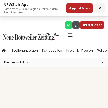
NRWZ als App
×
App öffnen
Nachrichten aus der Region direkt auf dem
Startbildschirm.
Unterstützen
Aa
Stellenanzeigen
Schlagzeilen
Kreis & Region
Polizei
Themen im Fokus
Landesgartenschau 2028
Zimmertheater Rottweil
Science Center
Ferienzauber '26
Testturm
Neckarline
Gäubahn