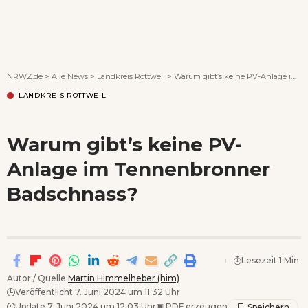
Wenn Orte erzählen ...
NRWZ.de
>
Alle News
>
Landkreis Rottweil
>
Warum gibt’s keine PV-Anlage im Tennenbronner Badschnass?
LANDKREIS ROTTWEIL
Warum gibt’s keine PV-
Anlage im Tennenbronner
Badschnass?
Lesezeit 1 Min.
Autor / Quelle:
Martin Himmelheber (him)
Veröffentlicht 7. Juni 2024 um 11.32 Uhr
Update 7. Juni 2024 um 12.03 Uhr
▣
PDF erzeugen