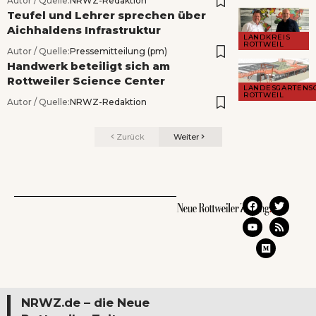
Autor / Quelle:
NRWZ-Redaktion
Teufel und Lehrer sprechen über
Aichhaldens Infrastruktur
LANDKREIS
ROTTWEIL
Autor / Quelle:
Pressemitteilung (pm)
Handwerk beteiligt sich am
Rottweiler Science Center
LANDESGARTENS
ROTTWEIL
Autor / Quelle:
NRWZ-Redaktion
Zurück
Weiter
NRWZ.de – die Neue