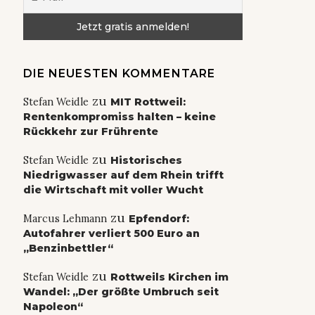
DIE NEUESTEN KOMMENTARE
zu
Stefan Weidle
MIT Rottweil:
Rentenkompromiss halten – keine
Rückkehr zur Frührente
zu
Stefan Weidle
Historisches
Niedrigwasser auf dem Rhein trifft
die Wirtschaft mit voller Wucht
zu
Marcus Lehmann
Epfendorf:
Autofahrer verliert 500 Euro an
„Benzinbettler“
zu
Stefan Weidle
Rottweils Kirchen im
Wandel: „Der größte Umbruch seit
Napoleon“