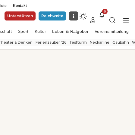
iste
Kontakt
9
Unterstützen
Reichweite
schaft
Sport
Kultur
Leben & Ratgeber
Vereinsmitteilung
Theater & Denken
Ferienzauber '26
Testturm
Neckarline
Gäubahn
W