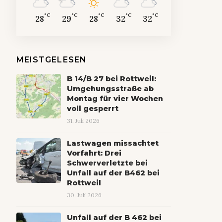
°C
°C
°C
°C
°C
28
29
28
32
32
MEISTGELESEN
B 14/B 27 bei Rottweil:
Umgehungsstraße ab
Montag für vier Wochen
voll gesperrt
31. Juli 2026
Lastwagen missachtet
Vorfahrt: Drei
Schwerverletzte bei
Unfall auf der B462 bei
Rottweil
30. Juli 2026
Unfall auf der B 462 bei