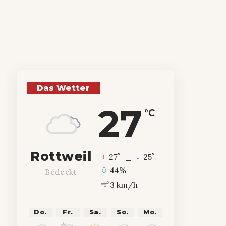
Das Wetter
27
°C
Rottweil
°
°
27
_
25
44%
Bedeckt
3 km/h
Do.
Fr.
Sa.
So.
Mo.