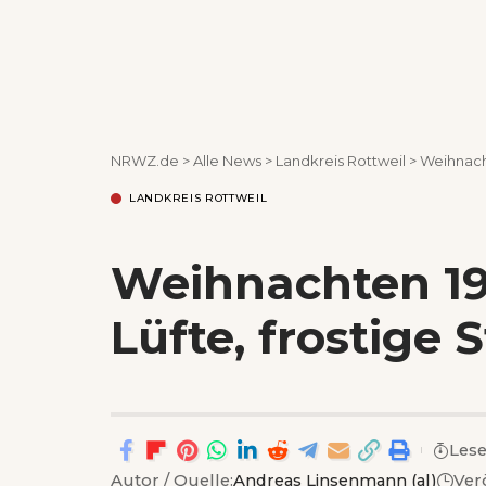
NRWZ.de
>
Alle News
>
Landkreis Rottweil
>
Weihnacht
LANDKREIS ROTTWEIL
Weihnachten 192
Lüfte, frostige
Lese
Autor / Quelle:
Andreas Linsenmann (al)
Ver