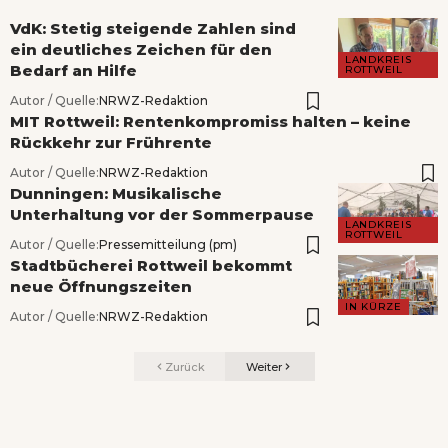
VdK: Stetig steigende Zahlen sind
ein deutliches Zeichen für den
LANDKREIS
Bedarf an Hilfe
ROTTWEIL
Autor / Quelle:
NRWZ-Redaktion
MIT Rottweil: Rentenkompromiss halten – keine
Rückkehr zur Frührente
Autor / Quelle:
NRWZ-Redaktion
Dunningen: Musikalische
Unterhaltung vor der Sommerpause
LANDKREIS
ROTTWEIL
Autor / Quelle:
Pressemitteilung (pm)
Stadtbücherei Rottweil bekommt
neue Öffnungszeiten
IN KÜRZE
Autor / Quelle:
NRWZ-Redaktion
Zurück
Weiter