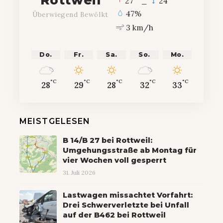
27
_
24
47%
Überwiegend Bewölkt
3 km/h
Do.
Fr.
Sa.
So.
Mo.
°C
°C
°C
°C
°C
28
29
28
32
33
MEISTGELESEN
B 14/B 27 bei Rottweil:
Umgehungsstraße ab Montag für
vier Wochen voll gesperrt
31. Juli 2026
Lastwagen missachtet Vorfahrt:
Drei Schwerverletzte bei Unfall
auf der B462 bei Rottweil