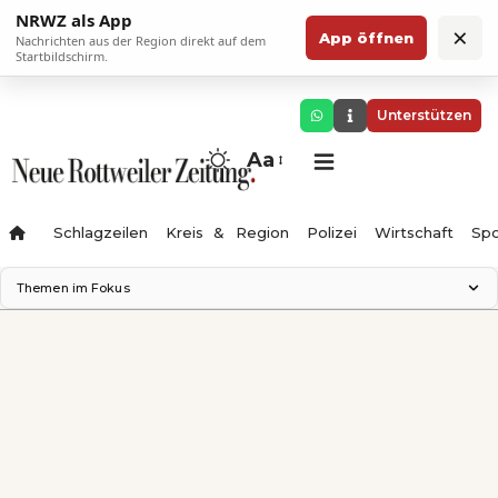
NRWZ als App
×
App öffnen
Nachrichten aus der Region direkt auf dem
Startbildschirm.
Unterstützen
Aa
Schlagzeilen
Kreis & Region
Polizei
Wirtschaft
Spo
Themen im Fokus
Landesgartenschau 2028
Science Center
Staatsmann: Theater & Denken
Ferienzauber '26
Testturm
Neckarline
Gäubahn