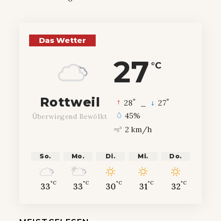
zumeist von Personen und Institutionen zugesandt, die Wert
darauf legen, dass über den Sachverhalt berichtet wird, den
die Artikel zum Gegenstand haben.
Das Wetter
27
°C
Rottweil
°
°
28
_
27
45%
Überwiegend Bewölkt
2 km/h
So.
Mo.
Di.
Mi.
Do.
°C
°C
°C
°C
°C
33
33
30
31
32