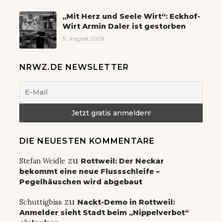
Jähriger aus dem Kreis Rottweil
stürzt 80 Meter ab
5. August 2026
„Mit Herz und Seele Wirt“: Eckhof-
Wirt Armin Daler ist gestorben
5. August 2026
NRWZ.DE NEWSLETTER
DIE NEUESTEN KOMMENTARE
zu
Stefan Weidle
Rottweil: Der Neckar
bekommt eine neue Flussschleife –
Pegelhäuschen wird abgebaut