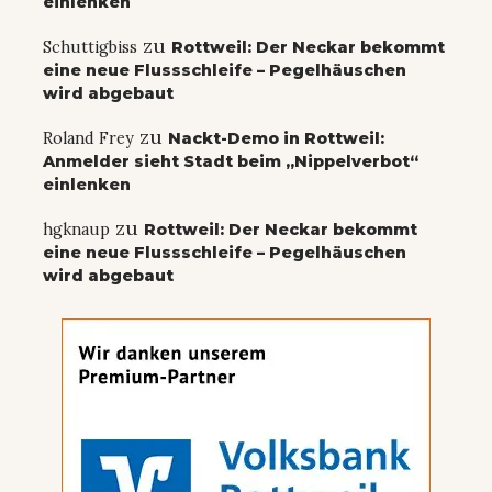
zu
Schuttigbiss
Nackt-Demo in Rottweil:
Anmelder sieht Stadt beim „Nippelverbot“
einlenken
zu
Schuttigbiss
Rottweil: Der Neckar bekommt
eine neue Flussschleife – Pegelhäuschen
wird abgebaut
zu
Roland Frey
Nackt-Demo in Rottweil:
Anmelder sieht Stadt beim „Nippelverbot“
einlenken
zu
hgknaup
Rottweil: Der Neckar bekommt
eine neue Flussschleife – Pegelhäuschen
wird abgebaut