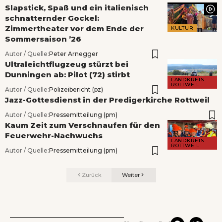
BEREITS GELESEN?
Slapstick, Spaß und ein italienisch
schnatternder Gockel:
Zimmertheater vor dem Ende der
KULTUR
Sommersaison ’26
Autor / Quelle:
Peter Arnegger
Ultraleichtflugzeug stürzt bei
Dunningen ab: Pilot (72) stirbt
LANDKREIS
ROTTWEIL
Autor / Quelle:
Polizeibericht (pz)
Jazz-Gottesdienst in der Predigerkirche Rottweil
Autor / Quelle:
Pressemitteilung (pm)
Kaum Zeit zum Verschnaufen für den
Feuerwehr-Nachwuchs
LANDKREIS
ROTTWEIL
Autor / Quelle:
Pressemitteilung (pm)
Zurück
Weiter