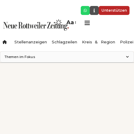
NRWZ als App
×
App öffnen
Nachrichten aus der Region direkt auf dem
Startbildschirm.
Unterstützen
Aa
Stellenanzeigen
Schlagzeilen
Kreis & Region
Polizei
Themen im Fokus
Landesgartenschau 2028
Zimmertheater Rottweil
Science Center
Ferienzauber '26
Testturm
Neckarline
Gäubahn