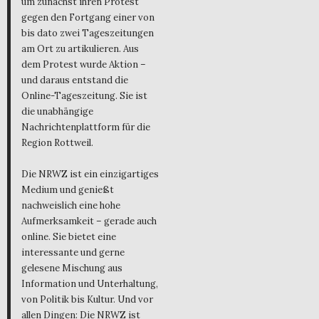
Verein Neue Rottweiler Zeitung
(NRWZ) e.V. haben sie sich über
mehrere Monate engagiert –
um zunächst ihren Protest
gegen den Fortgang einer von
bis dato zwei Tageszeitungen
am Ort zu artikulieren. Aus
dem Protest wurde Aktion –
und daraus entstand die
Online-Tageszeitung. Sie ist
die unabhängige
Nachrichtenplattform für die
Region Rottweil.
Die NRWZ ist ein einzigartiges
Medium und genießt
nachweislich eine hohe
Aufmerksamkeit – gerade auch
online. Sie bietet eine
interessante und gerne
gelesene Mischung aus