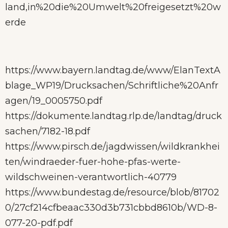
land,in%20die%20Umwelt%20freigesetzt%20w
erde
https://www.bayern.landtag.de/www/ElanTextA
blage_WP19/Drucksachen/Schriftliche%20Anfr
agen/19_0005750.pdf
https://dokumente.landtag.rlp.de/landtag/druck
sachen/7182-18.pdf
https://www.pirsch.de/jagdwissen/wildkrankhei
ten/windraeder-fuer-hohe-pfas-werte-
wildschweinen-verantwortlich-40779
https://www.bundestag.de/resource/blob/81702
0/27cf214cfbeaac330d3b731cbbd8610b/WD-8-
077-20-pdf.pdf