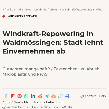
Wenn Orte erzählen ...
NRWZ.de
>
Alle News
>
Landkreis Rottweil
>
Windkraft-Repowering in Waldmössingen: Stadt lehnt Einvernehmen ab
LANDKREIS ROTTWEIL
Windkraft-Repowering in
Waldmössingen: Stadt lehnt
Einvernehmen ab
Gutachten mangelhaft? / Faktencheck zu Abrieb,
Mikroplastik und PFAS
Lesezeit 10 Min.
Autor / Quelle:
Martin Himmelheber (him)
Veröffentlicht 20. Februar 2026 um 16.40 Uhr