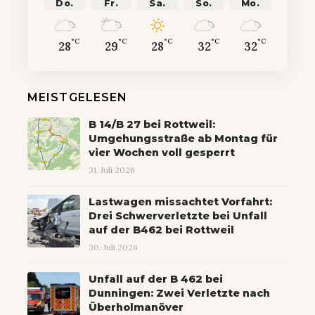
Do.
Fr.
Sa.
So.
Mo.
°C
°C
°C
°C
°C
28
29
28
32
32
MEISTGELESEN
B 14/B 27 bei Rottweil:
Umgehungsstraße ab Montag für
vier Wochen voll gesperrt
31. Juli 2026
Lastwagen missachtet Vorfahrt:
Drei Schwerverletzte bei Unfall
auf der B462 bei Rottweil
30. Juli 2026
Unfall auf der B 462 bei
Dunningen: Zwei Verletzte nach
Überholmanöver