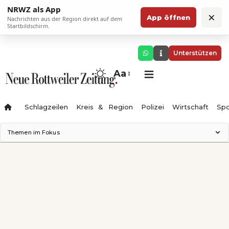
NRWZ als App
×
App öffnen
Nachrichten aus der Region direkt auf dem
Startbildschirm.
Unterstützen
Aa
Schlagzeilen
Kreis & Region
Polizei
Wirtschaft
Spo
Themen im Fokus
Landesgartenschau 2028
Science Center
Staatsmann: Theater & Denken
Ferienzauber '26
Testturm
Neckarline
Gäubahn