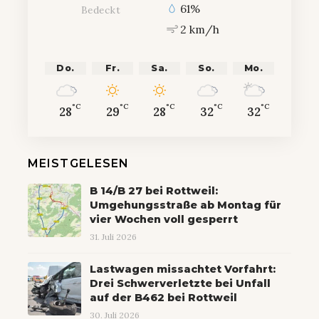
61%
Bedeckt
2 km/h
Do.
Fr.
Sa.
So.
Mo.
°C
°C
°C
°C
°C
28
29
28
32
32
MEISTGELESEN
B 14/B 27 bei Rottweil:
Umgehungsstraße ab Montag für
vier Wochen voll gesperrt
31. Juli 2026
Lastwagen missachtet Vorfahrt:
Drei Schwerverletzte bei Unfall
auf der B462 bei Rottweil
30. Juli 2026