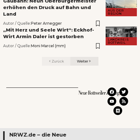
Gäubahn: Neun Oberbürgermeister
erhöhen den Druck auf Bahn und
AUS DER
Land
REGION
Autor / Quelle:
Peter Arnegger
„Mit Herz und Seele Wirt“: Eckhof-
Wirt Armin Daler ist gestorben
LANDKREIS
ROTTWEIL
Autor / Quelle:
Moni Marcel (mm)
Zurück
Weiter
NRWZ.de – die Neue