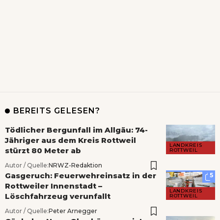
BEREITS GELESEN?
Tödlicher Bergunfall im Allgäu: 74-
Jähriger aus dem Kreis Rottweil
LANDKREIS
stürzt 80 Meter ab
ROTTWEIL
Autor / Quelle:
NRWZ-Redaktion
Gasgeruch: Feuerwehreinsatz in der
5
Rottweiler Innenstadt –
LANDKREIS
Löschfahrzeug verunfallt
ROTTWEIL
Autor / Quelle:
Peter Arnegger