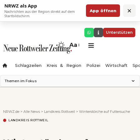
NRWZ als App
×
App öffnen
Nachrichten aus der Region direkt auf dem
Startbildschirm.
Unterstützen
Aa
Schlagzeilen
Kreis & Region
Polizei
Wirtschaft
Spo
Themen im Fokus
Landesgartenschau 2028
Science Center
Staatsmann: Theater & Denken
NRWZ.de
>
Alle News
>
Landkreis Rottweil
>
Winterstörche auf Futtersuche
Ferienzauber '26
LANDKREIS ROTTWEIL
Testturm
Neckarline
Gäubahn