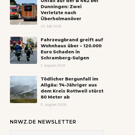
Unfall auf der B 462 bei
Dunningen: Zwei
Verletzte nach
Überholmanöver
23. Juli 2026
Fahrzeugbrand greift auf
Wohnhaus über – 120.000
Euro Schaden in
Schramberg-Sulgen
1. August 2026
Tödlicher Bergunfall im
Allgäu: 74-Jähriger aus
dem Kreis Rottweil stürzt
80 Meter ab
5. August 2026
NRWZ.DE NEWSLETTER