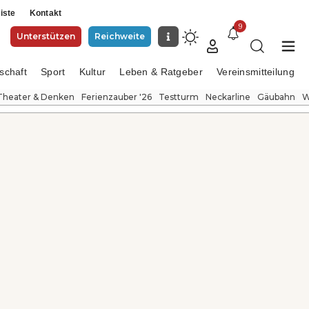
iste
Kontakt
9
Unterstützen
Reichweite
schaft
Sport
Kultur
Leben & Ratgeber
Vereinsmitteilung
Theater & Denken
Ferienzauber '26
Testturm
Neckarline
Gäubahn
W