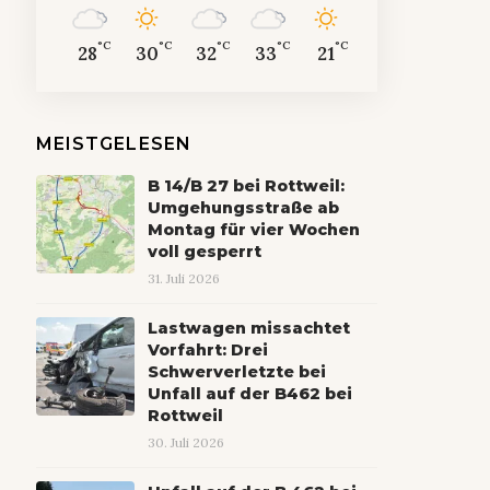
°C
°C
°C
°C
°C
28
30
32
33
21
MEISTGELESEN
B 14/B 27 bei Rottweil:
Umgehungsstraße ab
Montag für vier Wochen
voll gesperrt
31. Juli 2026
Lastwagen missachtet
Vorfahrt: Drei
Schwerverletzte bei
Unfall auf der B462 bei
Rottweil
30. Juli 2026