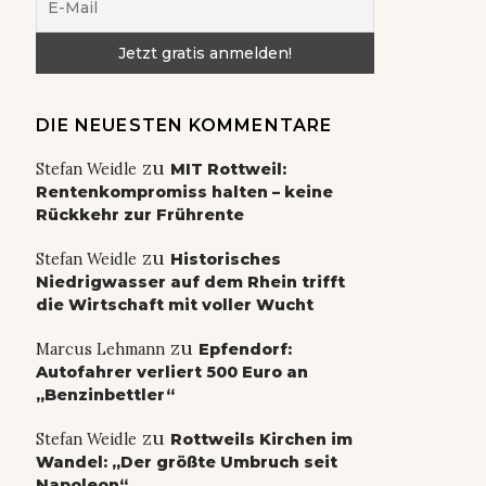
DIE NEUESTEN KOMMENTARE
zu
Stefan Weidle
MIT Rottweil:
Rentenkompromiss halten – keine
Rückkehr zur Frührente
zu
Stefan Weidle
Historisches
Niedrigwasser auf dem Rhein trifft
die Wirtschaft mit voller Wucht
zu
Marcus Lehmann
Epfendorf:
Autofahrer verliert 500 Euro an
„Benzinbettler“
zu
Stefan Weidle
Rottweils Kirchen im
Wandel: „Der größte Umbruch seit
Napoleon“