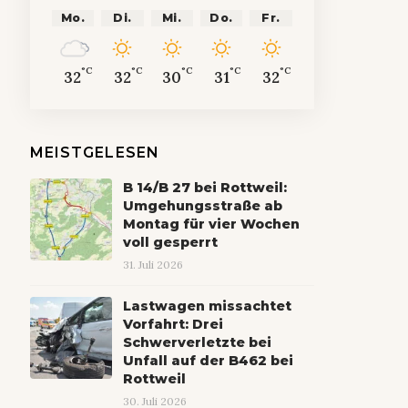
Mo.
Di.
Mi.
Do.
Fr.
°C
°C
°C
°C
°C
32
32
30
31
32
MEISTGELESEN
B 14/B 27 bei Rottweil:
Umgehungsstraße ab
Montag für vier Wochen
voll gesperrt
31. Juli 2026
Lastwagen missachtet
Vorfahrt: Drei
Schwerverletzte bei
Unfall auf der B462 bei
Rottweil
30. Juli 2026