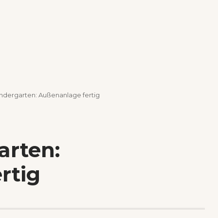
ndergarten: Außenanlage fertig
rten:
rtig