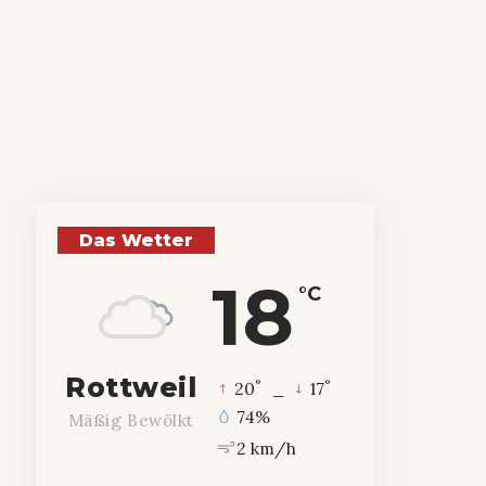
Das Wetter
18
°C
Rottweil
°
°
20
_
17
74%
Mäßig Bewölkt
2 km/h