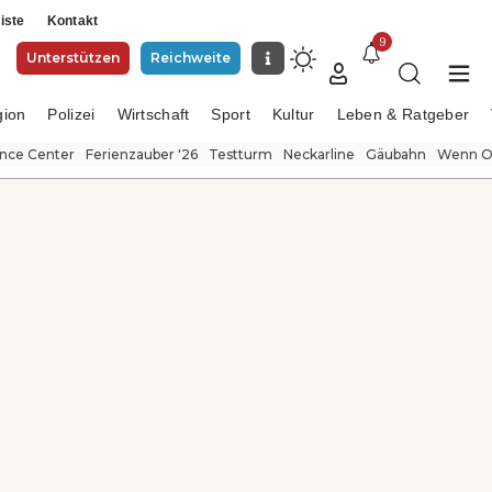
iste
Kontakt
9
Unterstützen
Reichweite
gion
Polizei
Wirtschaft
Sport
Kultur
Leben & Ratgeber
ence Center
Ferienzauber '26
Testturm
Neckarline
Gäubahn
Wenn Or