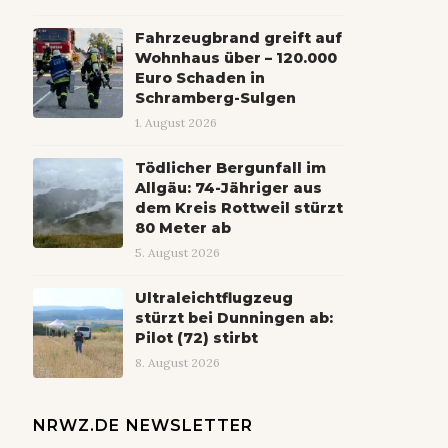
Fahrzeugbrand greift auf
Wohnhaus über – 120.000
Euro Schaden in
Schramberg-Sulgen
1. August 2026
Tödlicher Bergunfall im
Allgäu: 74-Jähriger aus
dem Kreis Rottweil stürzt
80 Meter ab
5. August 2026
Ultraleichtflugzeug
stürzt bei Dunningen ab:
Pilot (72) stirbt
8. August 2026
NRWZ.DE NEWSLETTER