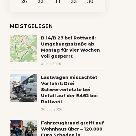
26
33
33
33
30
MEISTGELESEN
B 14/B 27 bei Rottweil:
Umgehungsstraße ab
Montag für vier Wochen
voll gesperrt
31. Juli 2026
Lastwagen missachtet
Vorfahrt: Drei
Schwerverletzte bei
Unfall auf der B462 bei
Rottweil
30. Juli 2026
Fahrzeugbrand greift auf
Wohnhaus über – 120.000
Euro Schaden in