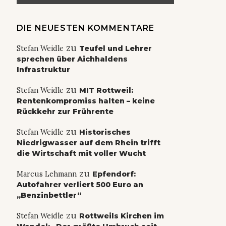
DIE NEUESTEN KOMMENTARE
zu
Stefan Weidle
Teufel und Lehrer
sprechen über Aichhaldens
Infrastruktur
zu
Stefan Weidle
MIT Rottweil:
Rentenkompromiss halten – keine
Rückkehr zur Frührente
zu
Stefan Weidle
Historisches
Niedrigwasser auf dem Rhein trifft
die Wirtschaft mit voller Wucht
zu
Marcus Lehmann
Epfendorf:
Autofahrer verliert 500 Euro an
„Benzinbettler“
zu
Stefan Weidle
Rottweils Kirchen im