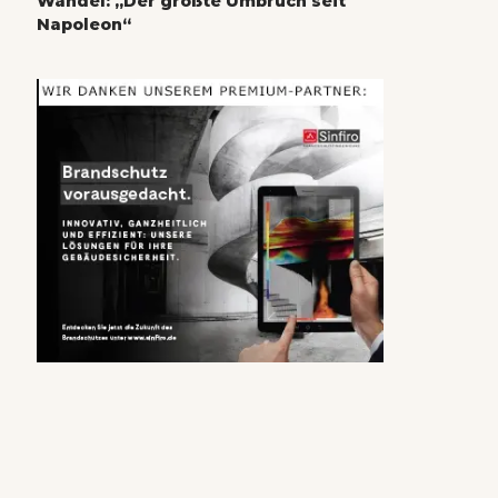
Wandel: „Der größte Umbruch seit
Napoleon“