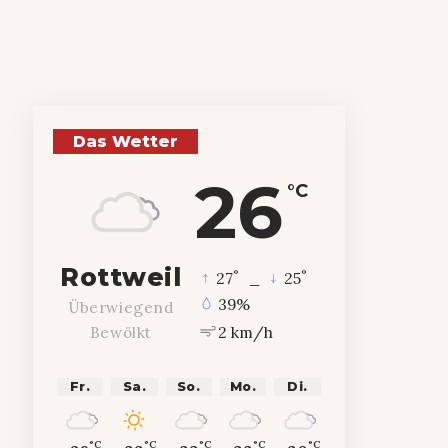
Das Wetter
26
°C
Rottweil
°
°
27
_
25
39%
Überwiegend
2 km/h
Bewölkt
Fr.
Sa.
So.
Mo.
Di.
°C
°C
°C
°C
°C