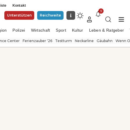
iste
Kontakt
9
Unterstützen
Reichweite
gion
Polizei
Wirtschaft
Sport
Kultur
Leben & Ratgeber
ence Center
Ferienzauber '26
Testturm
Neckarline
Gäubahn
Wenn Or