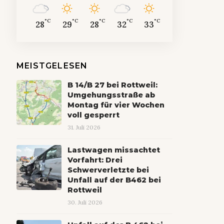
°C
°C
°C
°C
°C
28
29
28
32
33
MEISTGELESEN
B 14/B 27 bei Rottweil:
Umgehungsstraße ab
Montag für vier Wochen
voll gesperrt
31. Juli 2026
Lastwagen missachtet
Vorfahrt: Drei
Schwerverletzte bei
Unfall auf der B462 bei
Rottweil
30. Juli 2026