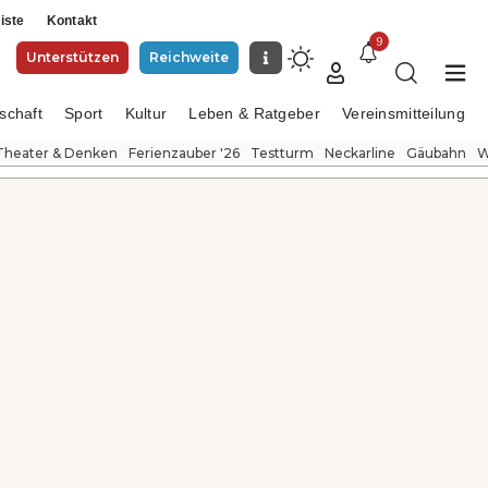
iste
Kontakt
9
Unterstützen
Reichweite
schaft
Sport
Kultur
Leben & Ratgeber
Vereinsmitteilung
Theater & Denken
Ferienzauber '26
Testturm
Neckarline
Gäubahn
W