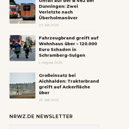
Unfall auf der B 462 bei
Dunningen: Zwei
Verletzte nach
Überholmanöver
23. Juli 2026
Fahrzeugbrand greift auf
Wohnhaus über – 120.000
Euro Schaden in
Schramberg-Sulgen
1. August 2026
Großeinsatz bei
Aichhalden: Traktorbrand
greift auf Ackerfläche
über
25. Juli 2026
NRWZ.DE NEWSLETTER