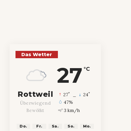
Das Wetter
27
°C
Rottweil
°
°
27
_
24
47%
Überwiegend
3 km/h
Bewölkt
Do.
Fr.
Sa.
So.
Mo.