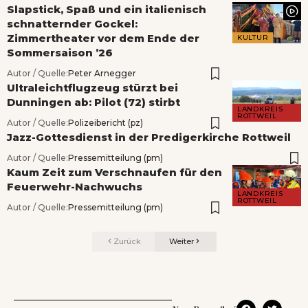
Slapstick, Spaß und ein italienisch
schnatternder Gockel:
Zimmertheater vor dem Ende der
KULTUR
Sommersaison ’26
Autor / Quelle:
Peter Arnegger
Ultraleichtflugzeug stürzt bei
Dunningen ab: Pilot (72) stirbt
LANDKREIS
ROTTWEIL
Autor / Quelle:
Polizeibericht (pz)
Jazz-Gottesdienst in der Predigerkirche Rottweil
Autor / Quelle:
Pressemitteilung (pm)
Kaum Zeit zum Verschnaufen für den
Feuerwehr-Nachwuchs
LANDKREIS
ROTTWEIL
Autor / Quelle:
Pressemitteilung (pm)
Zurück
Weiter