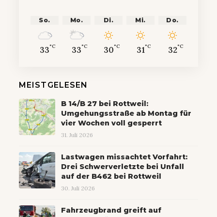
So.
Mo.
Di.
Mi.
Do.
°C
°C
°C
°C
°C
33
33
30
31
32
MEISTGELESEN
B 14/B 27 bei Rottweil:
Umgehungsstraße ab Montag für
vier Wochen voll gesperrt
31. Juli 2026
Lastwagen missachtet Vorfahrt:
Drei Schwerverletzte bei Unfall
auf der B462 bei Rottweil
30. Juli 2026
Fahrzeugbrand greift auf