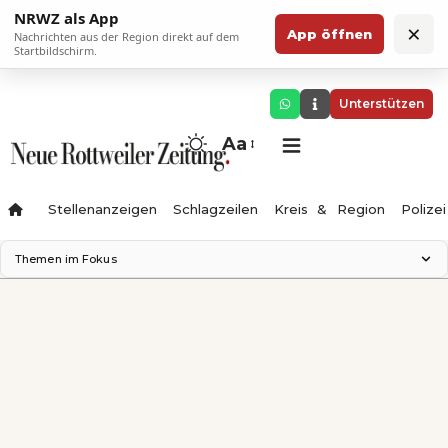
NRWZ als App
×
App öffnen
Nachrichten aus der Region direkt auf dem
Startbildschirm.
Unterstützen
Aa
Stellenanzeigen
Schlagzeilen
Kreis & Region
Polizei
Themen im Fokus
Landesgartenschau 2028
Zimmertheater Rottweil
Science Center
Ferienzauber '26
Testturm
Neckarline
Gäubahn