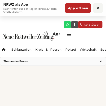
NRWZ als App
×
App öffnen
Nachrichten aus der Region direkt auf dem
Startbildschirm.
Unterstützen
Aa
Schlagzeilen
Kreis & Region
Polizei
Wirtschaft
Spo
Themen im Fokus
Landesgartenschau 2028
Science Center
Staatsmann: Theater & Denken
Ferienzauber '26
Testturm
Neckarline
Gäubahn