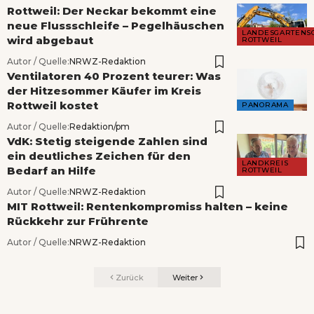
Rottweil: Der Neckar bekommt eine
neue Flussschleife – Pegelhäuschen
LANDESGARTENS
wird abgebaut
ROTTWEIL
Autor / Quelle:
NRWZ-Redaktion
Ventilatoren 40 Prozent teurer: Was
der Hitzesommer Käufer im Kreis
Rottweil kostet
PANORAMA
Autor / Quelle:
Redaktion/pm
VdK: Stetig steigende Zahlen sind
ein deutliches Zeichen für den
LANDKREIS
Bedarf an Hilfe
ROTTWEIL
Autor / Quelle:
NRWZ-Redaktion
MIT Rottweil: Rentenkompromiss halten – keine
Rückkehr zur Frührente
Autor / Quelle:
NRWZ-Redaktion
Zurück
Weiter