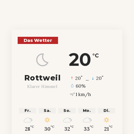
Das Wetter
20
°C
Rottweil
°
°
20
_
20
60%
Klarer Himmel
1 km/h
Fr.
Sa.
So.
Mo.
Di.
°C
°C
°C
°C
°C
28
30
32
33
21