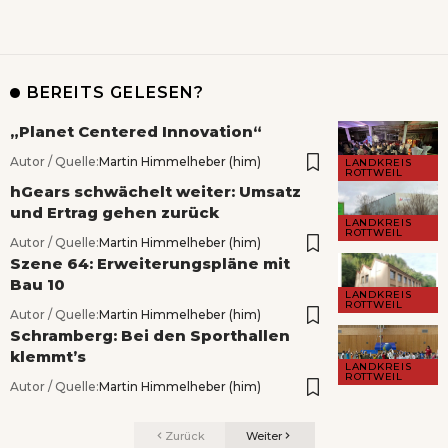
BEREITS GELESEN?
„Planet Centered Innovation“
Autor / Quelle:
Martin Himmelheber (him)
LANDKREIS
ROTTWEIL
hGears schwächelt weiter: Umsatz
und Ertrag gehen zurück
LANDKREIS
ROTTWEIL
Autor / Quelle:
Martin Himmelheber (him)
Szene 64: Erweiterungspläne mit
Bau 10
LANDKREIS
ROTTWEIL
Autor / Quelle:
Martin Himmelheber (him)
Schramberg: Bei den Sporthallen
klemmt’s
LANDKREIS
ROTTWEIL
Autor / Quelle:
Martin Himmelheber (him)
Zurück
Weiter