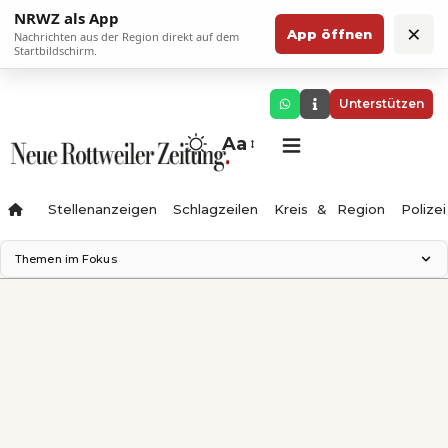
NRWZ als App
×
App öffnen
Nachrichten aus der Region direkt auf dem
Startbildschirm.
Unterstützen
Aa
Stellenanzeigen
Schlagzeilen
Kreis & Region
Polizei
Themen im Fokus
Landesgartenschau 2028
Zimmertheater Rottweil
Science Center
Ferienzauber '26
Testturm
Neckarline
Gäubahn