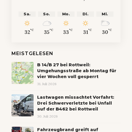
Sa.
So.
Mo.
Di.
Mi.
°C
°C
°C
°C
°C
32
35
33
31
30
MEISTGELESEN
B 14/B 27 bei Rottweil:
Umgehungsstraße ab Montag für
vier Wochen voll gesperrt
31. Juli 2026
Lastwagen missachtet Vorfahrt:
Drei Schwerverletzte bei Unfall
auf der B462 bei Rottweil
30. Juli 2026
Fahrzeugbrand greift auf