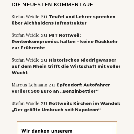
DIE NEUESTEN KOMMENTARE
zu
Stefan Weidle
Teufel und Lehrer sprechen
über Aichhaldens Infrastruktur
zu
Stefan Weidle
MIT Rottweil:
Rentenkompromiss halten – keine Rückkehr
zur Frührente
zu
Stefan Weidle
Historisches Niedrigwasser
auf dem Rhein trifft die Wirtschaft mit voller
Wucht
zu
Marcus Lehmann
Epfendorf: Autofahrer
verliert 500 Euro an „Benzinbettler“
zu
Stefan Weidle
Rottweils Kirchen im Wandel:
„Der größte Umbruch seit Napoleon“