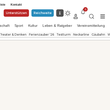
iste
Kontakt
9
Unterstützen
Reichweite
schaft
Sport
Kultur
Leben & Ratgeber
Vereinsmitteilung
Theater & Denken
Ferienzauber '26
Testturm
Neckarline
Gäubahn
W