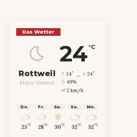
Das Wetter
24
°C
Rottweil
°
°
24
_
24
49%
Klarer Himmel
2 km/h
Do.
Fr.
Sa.
So.
Mo.
°C
°C
°C
°C
°C
23
28
30
32
32