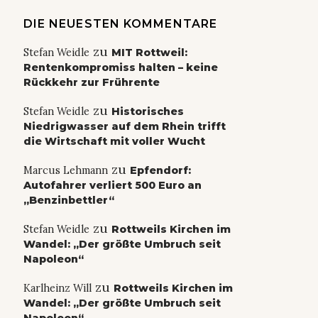
DIE NEUESTEN KOMMENTARE
zu
Stefan Weidle
MIT Rottweil:
Rentenkompromiss halten – keine
Rückkehr zur Frührente
zu
Stefan Weidle
Historisches
Niedrigwasser auf dem Rhein trifft
die Wirtschaft mit voller Wucht
zu
Marcus Lehmann
Epfendorf:
Autofahrer verliert 500 Euro an
„Benzinbettler“
zu
Stefan Weidle
Rottweils Kirchen im
Wandel: „Der größte Umbruch seit
Napoleon“
zu
Karlheinz Will
Rottweils Kirchen im
Wandel: „Der größte Umbruch seit