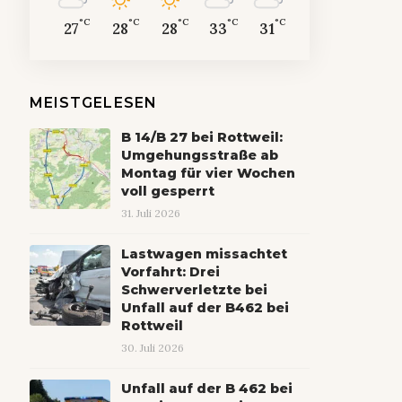
°C
°C
°C
°C
°C
27
28
28
33
31
MEISTGELESEN
B 14/B 27 bei Rottweil:
Umgehungsstraße ab
Montag für vier Wochen
voll gesperrt
31. Juli 2026
Lastwagen missachtet
Vorfahrt: Drei
Schwerverletzte bei
Unfall auf der B462 bei
Rottweil
30. Juli 2026
Unfall auf der B 462 bei