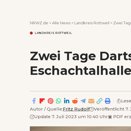
NRWZ.de
>
Alle News
>
Landkreis Rottweil
>
Zwei Tage
LANDKREIS ROTTWEIL
Zwei Tage Darts
Eschachtalhall
Lese
Autor / Quelle:
Fritz Rudolf
Veröffentlicht 7
Update 7. Juli 2023 um 10.40 Uhr
▣
PDF er