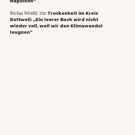
Napoleon“
zu
Stefan Weidle
Trockenheit im Kreis
Rottweil: „Ein leerer Bach wird nicht
wieder voll, weil wir den Klimawandel
leugnen”