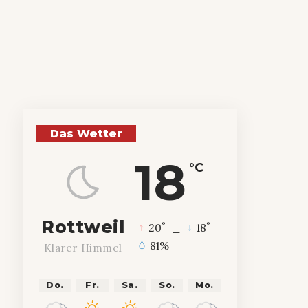
Das Wetter
18
°C
Rottweil
°
°
20
_
18
81%
Klarer Himmel
Do.
Fr.
Sa.
So.
Mo.