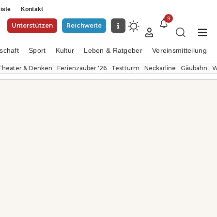
iste
Kontakt
9
Unterstützen
Reichweite
schaft
Sport
Kultur
Leben & Ratgeber
Vereinsmitteilung
Theater & Denken
Ferienzauber '26
Testturm
Neckarline
Gäubahn
W