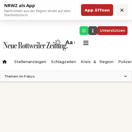
NRWZ als App
×
App öffnen
Nachrichten aus der Region direkt auf dem
Startbildschirm.
Unterstützen
Aa
Stellenanzeigen
Schlagzeilen
Kreis & Region
Polizei
Themen im Fokus
Landesgartenschau 2028
Zimmertheater Rottweil
Science Center
Ferienzauber '26
Testturm
Neckarline
Gäubahn