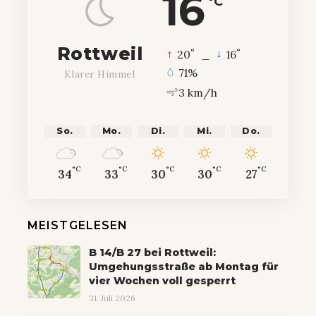
16
°C
Rottweil
°
°
20
_
16
71%
Klarer Himmel
3 km/h
So.
Mo.
Di.
Mi.
Do.
°C
°C
°C
°C
°C
34
33
30
30
27
MEISTGELESEN
B 14/B 27 bei Rottweil:
Umgehungsstraße ab Montag für
vier Wochen voll gesperrt
31. Juli 2026