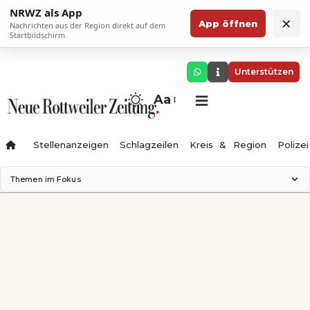
NRWZ als App
×
App öffnen
Nachrichten aus der Region direkt auf dem
Startbildschirm.
Unterstützen
Aa
Stellenanzeigen
Schlagzeilen
Kreis & Region
Polizei
Themen im Fokus
Landesgartenschau 2028
Zimmertheater Rottweil
Science Center
Ferienzauber '26
Testturm
Neckarline
Gäubahn