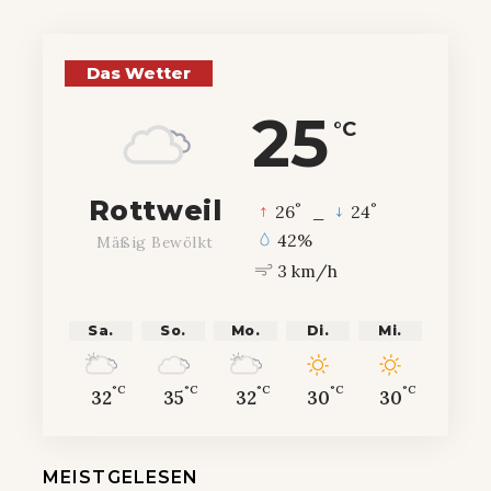
Das Wetter
25
°C
Rottweil
°
°
26
_
24
42%
Mäßig Bewölkt
3 km/h
Sa.
So.
Mo.
Di.
Mi.
°C
°C
°C
°C
°C
32
35
32
30
30
MEISTGELESEN