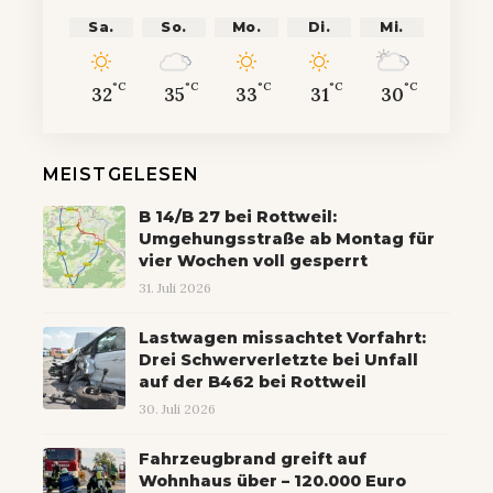
Sa.
So.
Mo.
Di.
Mi.
°C
°C
°C
°C
°C
32
35
33
31
30
MEISTGELESEN
B 14/B 27 bei Rottweil:
Umgehungsstraße ab Montag für
vier Wochen voll gesperrt
31. Juli 2026
Lastwagen missachtet Vorfahrt:
Drei Schwerverletzte bei Unfall
auf der B462 bei Rottweil
30. Juli 2026
Fahrzeugbrand greift auf
Wohnhaus über – 120.000 Euro