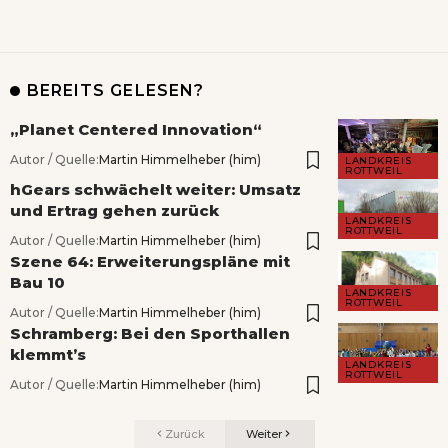
BEREITS GELESEN?
„Planet Centered Innovation“
Autor / Quelle:
Martin Himmelheber (him)
LANDKREIS
ROTTWEIL
hGears schwächelt weiter: Umsatz
und Ertrag gehen zurück
LANDKREIS
ROTTWEIL
Autor / Quelle:
Martin Himmelheber (him)
Szene 64: Erweiterungspläne mit
Bau 10
LANDKREIS
ROTTWEIL
Autor / Quelle:
Martin Himmelheber (him)
Schramberg: Bei den Sporthallen
klemmt’s
LANDKREIS
ROTTWEIL
Autor / Quelle:
Martin Himmelheber (him)
Zurück
Weiter