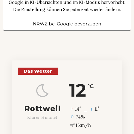
Google in KI-Übersichten und im KI-Modus hervorhebt.
Die Einstellung können Sie jederzeit wieder ändern.
NRWZ bei Google bevorzugen
Das Wetter
12
°C
Rottweil
°
°
14
_
11
74%
Klarer Himmel
1 km/h