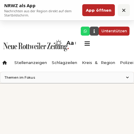
NRWZ als App
×
App öffnen
Nachrichten aus der Region direkt auf dem
Startbildschirm.
Unterstützen
Aa
Stellenanzeigen
Schlagzeilen
Kreis & Region
Polizei
Themen im Fokus
Landesgartenschau 2028
Zimmertheater Rottweil
Science Center
Ferienzauber '26
Testturm
Neckarline
Gäubahn