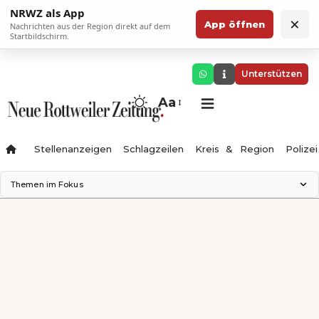
NRWZ als App
×
App öffnen
Nachrichten aus der Region direkt auf dem
Startbildschirm.
Unterstützen
Aa
Stellenanzeigen
Schlagzeilen
Kreis & Region
Polizei
Themen im Fokus
Landesgartenschau 2028
Zimmertheater Rottweil
Science Center
Ferienzauber '26
Testturm
Neckarline
Gäubahn