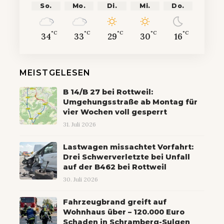
So.
Mo.
Di.
Mi.
Do.
°C
°C
°C
°C
°C
34
33
29
30
16
MEISTGELESEN
B 14/B 27 bei Rottweil:
Umgehungsstraße ab Montag für
vier Wochen voll gesperrt
31. Juli 2026
Lastwagen missachtet Vorfahrt:
Drei Schwerverletzte bei Unfall
auf der B462 bei Rottweil
30. Juli 2026
Fahrzeugbrand greift auf
Wohnhaus über – 120.000 Euro
Schaden in Schramberg-Sulgen