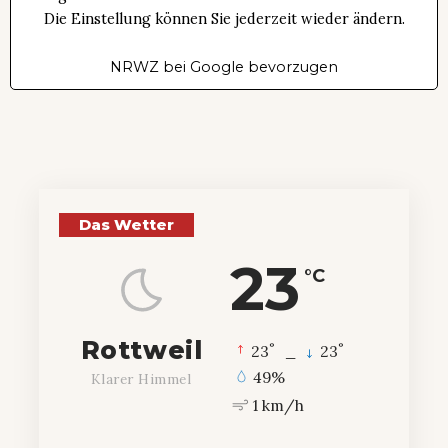
Die Einstellung können Sie jederzeit wieder ändern.
NRWZ bei Google bevorzugen
Das Wetter
23
°C
Rottweil
°
°
23
_
23
49%
Klarer Himmel
1 km/h