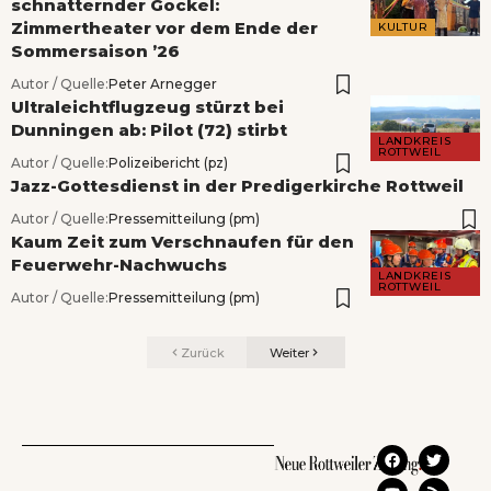
schnatternder Gockel:
Zimmertheater vor dem Ende der
KULTUR
Sommersaison ’26
Autor / Quelle:
Peter Arnegger
Ultraleichtflugzeug stürzt bei
Dunningen ab: Pilot (72) stirbt
LANDKREIS
ROTTWEIL
Autor / Quelle:
Polizeibericht (pz)
Jazz-Gottesdienst in der Predigerkirche Rottweil
Autor / Quelle:
Pressemitteilung (pm)
Kaum Zeit zum Verschnaufen für den
Feuerwehr-Nachwuchs
LANDKREIS
ROTTWEIL
Autor / Quelle:
Pressemitteilung (pm)
Zurück
Weiter