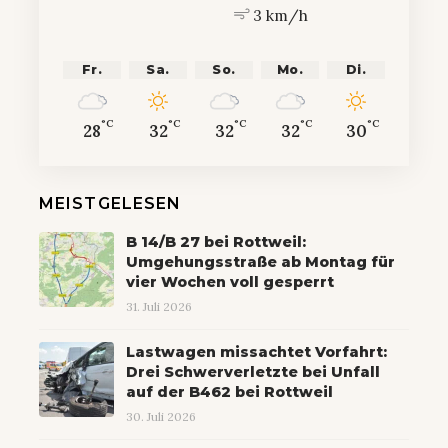
3 km/h
Fr.
Sa.
So.
Mo.
Di.
°C
°C
°C
°C
°C
28
32
32
32
30
MEISTGELESEN
B 14/B 27 bei Rottweil:
Umgehungsstraße ab Montag für
vier Wochen voll gesperrt
31. Juli 2026
Lastwagen missachtet Vorfahrt:
Drei Schwerverletzte bei Unfall
auf der B462 bei Rottweil
30. Juli 2026