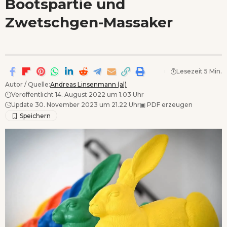
Bootspartie und
Wenn Orte erzählen ...
Zwetschgen-Massaker
- Anzeige -
Lesezeit 5 Min.
Autor / Quelle:
Andreas Linsenmann (al)
Veröffentlicht 14. August 2022 um 1.03 Uhr
Update 30. November 2023 um 21.22 Uhr
▣
PDF erzeugen