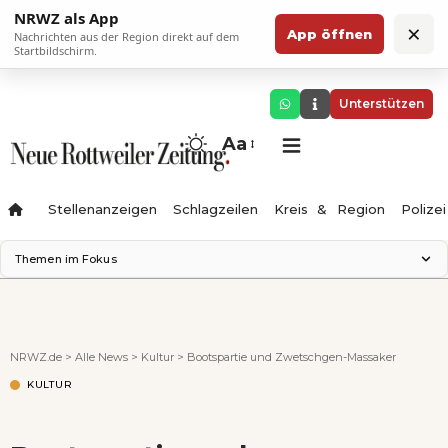
NRWZ als App
×
App öffnen
Nachrichten aus der Region direkt auf dem
Startbildschirm.
Unterstützen
Aa
Stellenanzeigen
Schlagzeilen
Kreis & Region
Polizei
Themen im Fokus
Landesgartenschau 2028
Zimmertheater Rottweil
Science Center
NRWZ.de
>
Alle News
>
Kultur
>
Bootspartie und Zwetschgen-Massaker
Ferienzauber '26
KULTUR
Testturm
Neckarline
Gäubahn