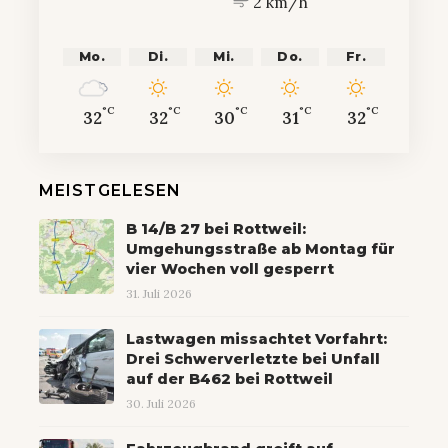
2 km/h
Mo.
Di.
Mi.
Do.
Fr.
°C
°C
°C
°C
°C
32
32
30
31
32
MEISTGELESEN
B 14/B 27 bei Rottweil:
Umgehungsstraße ab Montag für
vier Wochen voll gesperrt
31. Juli 2026
Lastwagen missachtet Vorfahrt:
Drei Schwerverletzte bei Unfall
auf der B462 bei Rottweil
30. Juli 2026