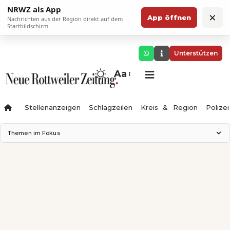
NRWZ als App
×
App öffnen
Nachrichten aus der Region direkt auf dem
Startbildschirm.
Unterstützen
Aa
Stellenanzeigen
Schlagzeilen
Kreis & Region
Polizei
Themen im Fokus
Landesgartenschau 2028
Zimmertheater Rottweil
Science Center
Ferienzauber '26
Testturm
Neckarline
Gäubahn