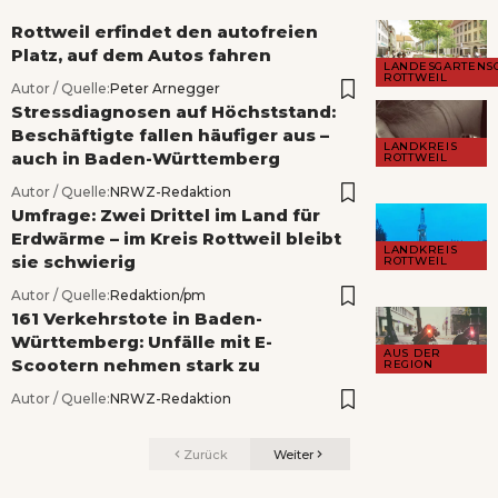
Rottweil erfindet den autofreien
Platz, auf dem Autos fahren
LANDESGARTENS
ROTTWEIL
Autor / Quelle:
Peter Arnegger
Stressdiagnosen auf Höchststand:
Beschäftigte fallen häufiger aus –
LANDKREIS
auch in Baden-Württemberg
ROTTWEIL
Autor / Quelle:
NRWZ-Redaktion
Umfrage: Zwei Drittel im Land für
Erdwärme – im Kreis Rottweil bleibt
LANDKREIS
sie schwierig
ROTTWEIL
Autor / Quelle:
Redaktion/pm
161 Verkehrstote in Baden-
Württemberg: Unfälle mit E-
AUS DER
Scootern nehmen stark zu
REGION
Autor / Quelle:
NRWZ-Redaktion
Zurück
Weiter