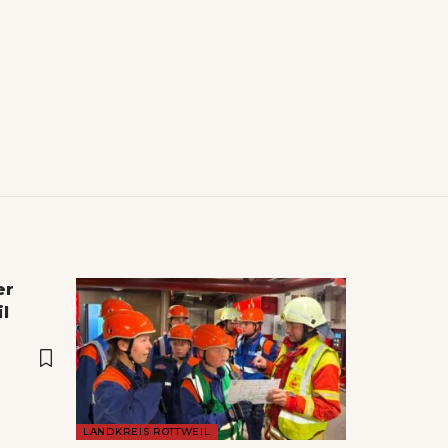
er
l
LANDKREIS ROTTWEIL