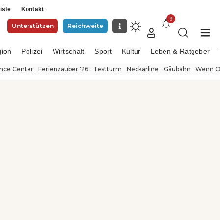
iste
Kontakt
9
Unterstützen
Reichweite
gion
Polizei
Wirtschaft
Sport
Kultur
Leben & Ratgeber
ence Center
Ferienzauber '26
Testturm
Neckarline
Gäubahn
Wenn Or