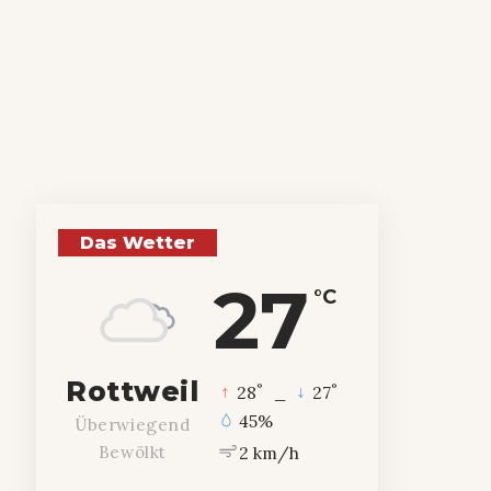
Das Wetter
27
°C
Rottweil
°
°
28
_
27
45%
Überwiegend
2 km/h
Bewölkt