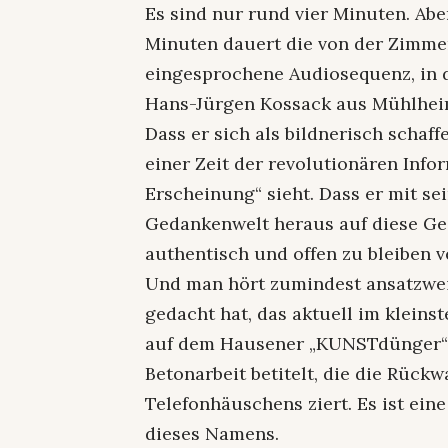
Es sind nur rund vier Minuten. Abe
Minuten dauert die von der Zimme
eingesprochene Audiosequenz, in d
Hans-Jürgen Kossack aus Mühlheim
Dass er sich als bildnerisch scha
einer Zeit der revolutionären Info
Erscheinung“ sieht. Dass er mit sei
Gedankenwelt heraus auf diese Ge
authentisch und offen zu bleiben v
Und man hört zumindest ansatzwei
gedacht hat, das aktuell im klei
auf dem Hausener „KUNSTdünger“-Ar
Betonarbeit betitelt, die die Rüc
Telefonhäuschens ziert. Es ist ein
dieses Namens.