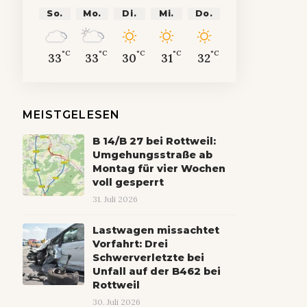
So.
Mo.
Di.
Mi.
Do.
°C
°C
°C
°C
°C
33
33
30
31
32
MEISTGELESEN
B 14/B 27 bei Rottweil:
Umgehungsstraße ab
Montag für vier Wochen
voll gesperrt
31. Juli 2026
Lastwagen missachtet
Vorfahrt: Drei
Schwerverletzte bei
Unfall auf der B462 bei
Rottweil
30. Juli 2026