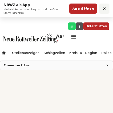
NRWZ als App
×
App öffnen
Nachrichten aus der Region direkt auf dem
Startbildschirm.
Unterstützen
Aa
Stellenanzeigen
Schlagzeilen
Kreis & Region
Polizei
Themen im Fokus
Landesgartenschau 2028
Zimmertheater Rottweil
Science Center
Ferienzauber '26
Testturm
Neckarline
Gäubahn