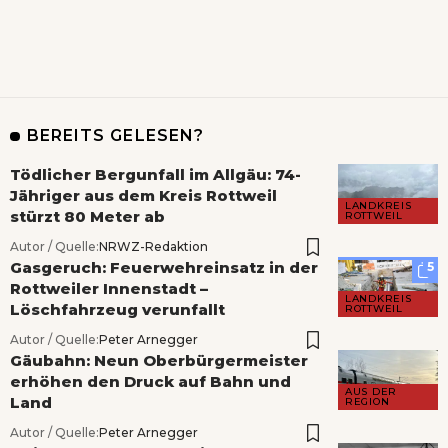
BEREITS GELESEN?
Tödlicher Bergunfall im Allgäu: 74-
Jähriger aus dem Kreis Rottweil
LANDKREIS
stürzt 80 Meter ab
ROTTWEIL
Autor / Quelle:
NRWZ-Redaktion
Gasgeruch: Feuerwehreinsatz in der
5
Rottweiler Innenstadt –
LANDKREIS
Löschfahrzeug verunfallt
ROTTWEIL
Autor / Quelle:
Peter Arnegger
Gäubahn: Neun Oberbürgermeister
erhöhen den Druck auf Bahn und
AUS DER
Land
REGION
Autor / Quelle:
Peter Arnegger