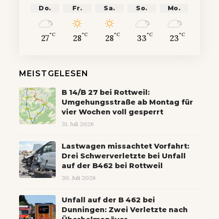
Do.
Fr.
Sa.
So.
Mo.
°C
°C
°C
°C
°C
27
28
28
33
23
MEISTGELESEN
B 14/B 27 bei Rottweil:
Umgehungsstraße ab Montag für
vier Wochen voll gesperrt
31. Juli 2026
Lastwagen missachtet Vorfahrt:
Drei Schwerverletzte bei Unfall
auf der B462 bei Rottweil
30. Juli 2026
Unfall auf der B 462 bei
Dunningen: Zwei Verletzte nach