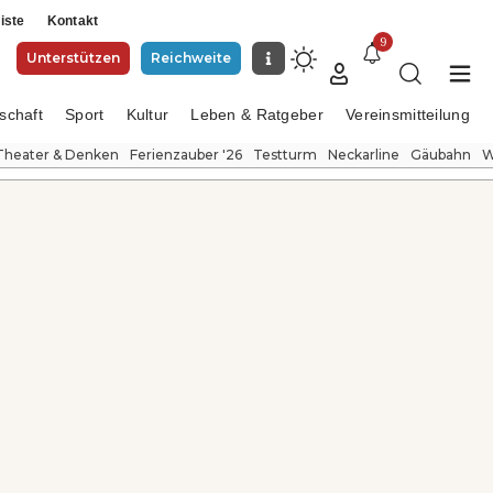
iste
Kontakt
9
Unterstützen
Reichweite
schaft
Sport
Kultur
Leben & Ratgeber
Vereinsmitteilung
Theater & Denken
Ferienzauber '26
Testturm
Neckarline
Gäubahn
W