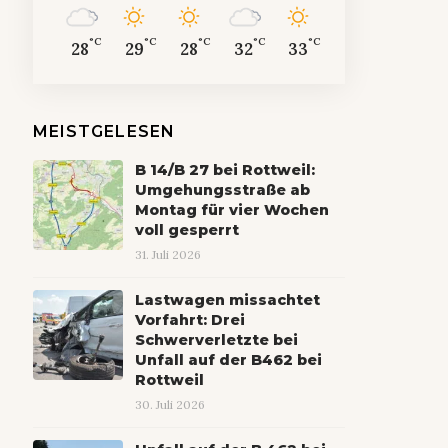
°C
°C
°C
°C
°C
28
29
28
32
33
MEISTGELESEN
B 14/B 27 bei Rottweil:
Umgehungsstraße ab
Montag für vier Wochen
voll gesperrt
31. Juli 2026
Lastwagen missachtet
Vorfahrt: Drei
Schwerverletzte bei
Unfall auf der B462 bei
Rottweil
30. Juli 2026