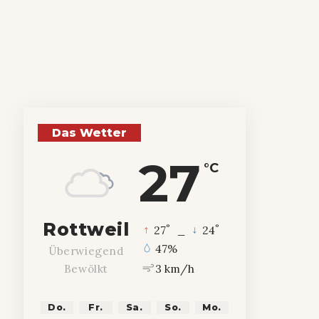
Das Wetter
27
°C
Rottweil
°
°
27
_
24
47%
Überwiegend
3 km/h
Bewölkt
Do.
Fr.
Sa.
So.
Mo.