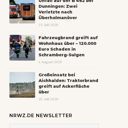
Unfall auf der B 462 bei
Dunningen: Zwei
Verletzte nach
Überholmanöver
23. Juli 2026
Fahrzeugbrand greift auf
Wohnhaus über – 120.000
Euro Schaden in
Schramberg-Sulgen
1. August 2026
Großeinsatz bei
Aichhalden: Traktorbrand
greift auf Ackerfläche
über
25. Juli 2026
NRWZ.DE NEWSLETTER