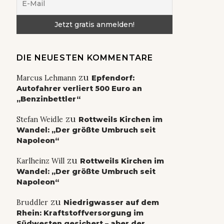
DIE NEUESTEN KOMMENTARE
zu
Marcus Lehmann
Epfendorf:
Autofahrer verliert 500 Euro an
„Benzinbettler“
zu
Stefan Weidle
Rottweils Kirchen im
Wandel: „Der größte Umbruch seit
Napoleon“
zu
Karlheinz Will
Rottweils Kirchen im
Wandel: „Der größte Umbruch seit
Napoleon“
zu
Bruddler
Niedrigwasser auf dem
Rhein: Kraftstoffversorgung im
Südwesten gesichert – aber der