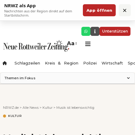
NRWZ als App
×
App öffnen
Nachrichten aus der Region direkt auf dem
Startbildschirm.
Unterstützen
Aa
Schlagzeilen
Kreis & Region
Polizei
Wirtschaft
Spo
Themen im Fokus
Landesgartenschau 2028
Science Center
Staatsmann: Theater & Denken
NRWZ.de
>
Alle News
>
Kultur
>
Musik ist lebenswichtig
Ferienzauber '26
KULTUR
Testturm
Neckarline
Gäubahn