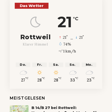
Das Wetter
21
°C
Rottweil
°
°
21
_
21
74%
Klarer Himmel
1 km/h
Do.
Fr.
Sa.
So.
Mo.
°C
°C
°C
°C
°C
27
28
28
33
23
MEISTGELESEN
B 14/B 27 bei Rottweil: