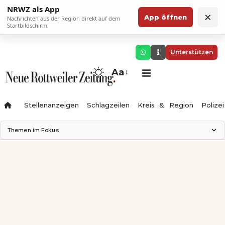
NRWZ als App
×
App öffnen
Nachrichten aus der Region direkt auf dem
Startbildschirm.
Unterstützen
Aa
Stellenanzeigen
Schlagzeilen
Kreis & Region
Polizei
Themen im Fokus
Landesgartenschau 2028
Zimmertheater Rottweil
Science Center
Ferienzauber '26
Testturm
Neckarline
Gäubahn