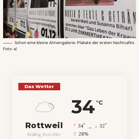
Schon eine kleine Ahnengalerie: Plakate der ersten Nachtcafés.
Foto: al
Das Wetter
34
°C
Rottweil
°
°
34
_
32
28%
Mäßig Bewölkt