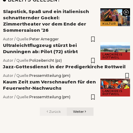
Slapstick, Spaß und ein italienisch
schnatternder Gockel:
Zimmertheater vor dem Ende der
KULTUR
Sommersaison ’26
Autor / Quelle:
Peter Arnegger
Ultraleichtflugzeug stürzt bei
Dunningen ab: Pilot (72) stirbt
LANDKREIS
ROTTWEIL
Autor / Quelle:
Polizeibericht (pz)
Jazz-Gottesdienst in der Predigerkirche Rottweil
Autor / Quelle:
Pressemitteilung (pm)
Kaum Zeit zum Verschnaufen für den
Feuerwehr-Nachwuchs
LANDKREIS
ROTTWEIL
Autor / Quelle:
Pressemitteilung (pm)
Zurück
Weiter