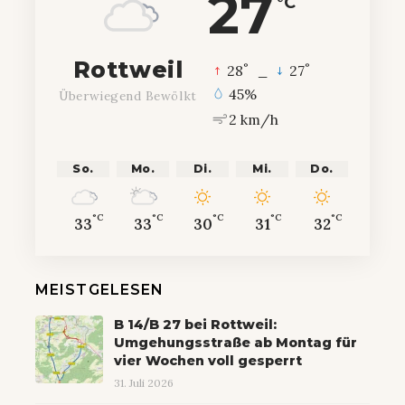
27
°C
Rottweil
°
°
28
_
27
45%
Überwiegend Bewölkt
2 km/h
So.
Mo.
Di.
Mi.
Do.
°C
°C
°C
°C
°C
33
33
30
31
32
MEISTGELESEN
B 14/B 27 bei Rottweil:
Umgehungsstraße ab Montag für
vier Wochen voll gesperrt
31. Juli 2026