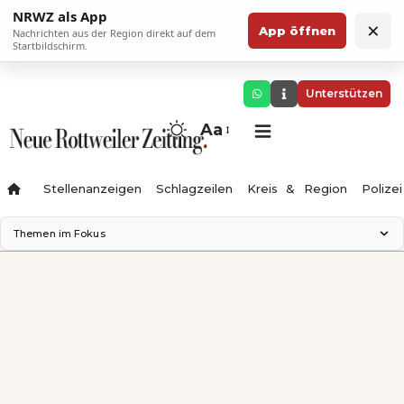
NRWZ als App
×
App öffnen
Nachrichten aus der Region direkt auf dem
Startbildschirm.
Unterstützen
Aa
Stellenanzeigen
Schlagzeilen
Kreis & Region
Polizei
Themen im Fokus
Landesgartenschau 2028
Zimmertheater Rottweil
Science Center
Ferienzauber '26
Testturm
Neckarline
Gäubahn