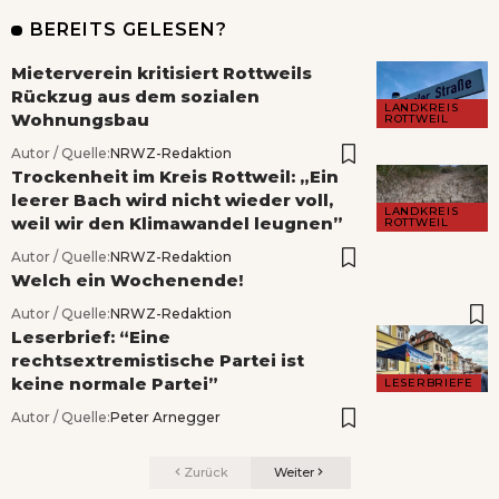
BEREITS GELESEN?
Mieterverein kritisiert Rottweils
Rückzug aus dem sozialen
LANDKREIS
Wohnungsbau
ROTTWEIL
Autor / Quelle:
NRWZ-Redaktion
Trockenheit im Kreis Rottweil: „Ein
leerer Bach wird nicht wieder voll,
LANDKREIS
weil wir den Klimawandel leugnen”
ROTTWEIL
Autor / Quelle:
NRWZ-Redaktion
Welch ein Wochenende!
Autor / Quelle:
NRWZ-Redaktion
Leserbrief: “Eine
rechtsextremistische Partei ist
keine normale Partei”
LESERBRIEFE
Autor / Quelle:
Peter Arnegger
Zurück
Weiter