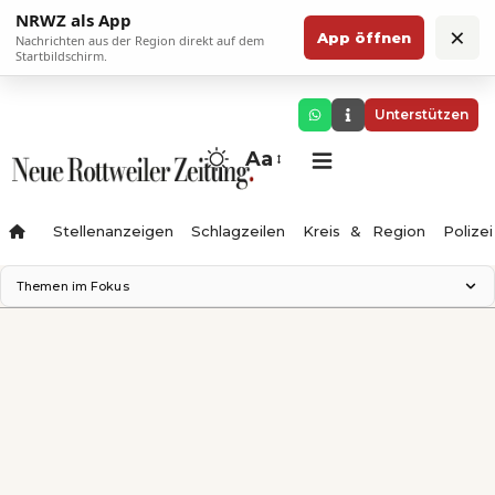
NRWZ als App
×
App öffnen
Nachrichten aus der Region direkt auf dem
Startbildschirm.
Unterstützen
Aa
Stellenanzeigen
Schlagzeilen
Kreis & Region
Polizei
Themen im Fokus
Landesgartenschau 2028
Zimmertheater Rottweil
Science Center
Ferienzauber '26
Testturm
Neckarline
Gäubahn