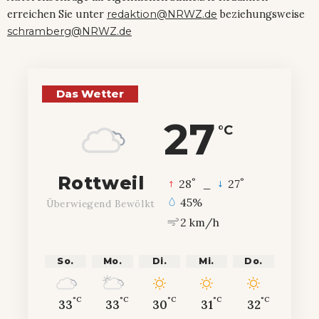
erreichen Sie unter
redaktion@NRWZ.de
beziehungsweise
schramberg@NRWZ.de
Das Wetter
27
°C
Rottweil
°
°
28
_
27
45%
Überwiegend Bewölkt
2 km/h
So.
Mo.
Di.
Mi.
Do.
°C
°C
°C
°C
°C
33
33
30
31
32