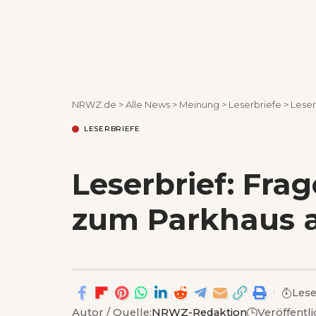
NRWZ.de
>
Alle News
>
Meinung
>
Leserbriefe
>
Leser
LESERBRIEFE
Leserbrief: Fra
zum Parkhaus 
Lese
Autor / Quelle:
NRWZ-Redaktion
Veröffentl