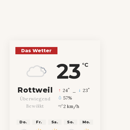
Das Wetter
23
°C
Rottweil
°
°
24
_
23
57%
Überwiegend
2 km/h
Bewölkt
Do.
Fr.
Sa.
So.
Mo.