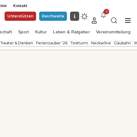
iste
Kontakt
9
Unterstützen
Reichweite
schaft
Sport
Kultur
Leben & Ratgeber
Vereinsmitteilung
Theater & Denken
Ferienzauber '26
Testturm
Neckarline
Gäubahn
W