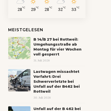
°C
°C
°C
°C
°C
28
29
28
32
33
MEISTGELESEN
B 14/B 27 bei Rottweil:
Umgehungsstraße ab
Montag für vier Wochen
voll gesperrt
31. Juli 2026
Lastwagen missachtet
Vorfahrt: Drei
Schwerverletzte bei
Unfall auf der B462 bei
Rottweil
30. Juli 2026
Unfall auf der B 462 bei