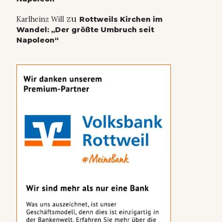
zu
Karlheinz Will
Rottweils Kirchen im
Wandel: „Der größte Umbruch seit
Napoleon“