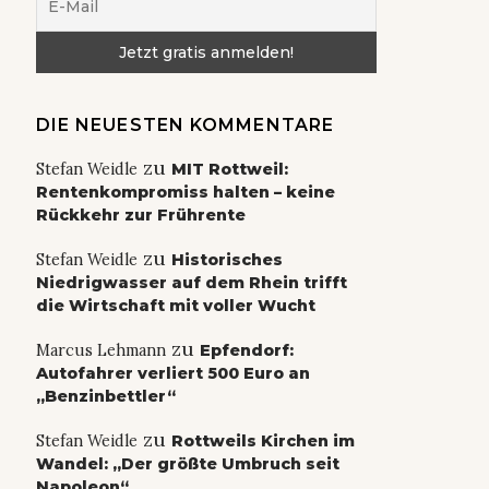
DIE NEUESTEN KOMMENTARE
zu
Stefan Weidle
MIT Rottweil:
Rentenkompromiss halten – keine
Rückkehr zur Frührente
zu
Stefan Weidle
Historisches
Niedrigwasser auf dem Rhein trifft
die Wirtschaft mit voller Wucht
zu
Marcus Lehmann
Epfendorf:
Autofahrer verliert 500 Euro an
„Benzinbettler“
zu
Stefan Weidle
Rottweils Kirchen im
Wandel: „Der größte Umbruch seit
Napoleon“