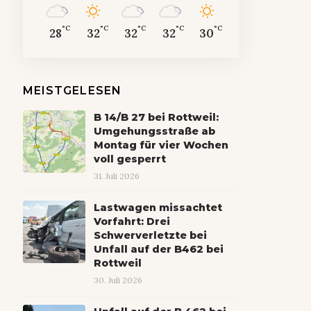
°C
°C
°C
°C
°C
28
32
32
32
30
MEISTGELESEN
B 14/B 27 bei Rottweil:
Umgehungsstraße ab
Montag für vier Wochen
voll gesperrt
31. Juli 2026
Lastwagen missachtet
Vorfahrt: Drei
Schwerverletzte bei
Unfall auf der B462 bei
Rottweil
30. Juli 2026