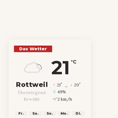
Das Wetter
21
°C
Rottweil
°
°
21
_
20
49%
Überwiegend
2 km/h
Bewölkt
Fr.
Sa.
So.
Mo.
Di.