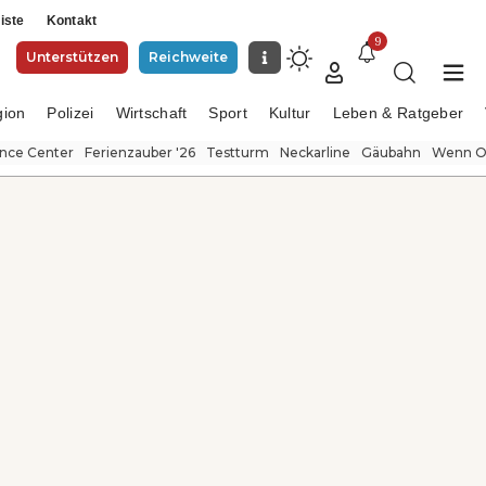
iste
Kontakt
9
Unterstützen
Reichweite
gion
Polizei
Wirtschaft
Sport
Kultur
Leben & Ratgeber
ence Center
Ferienzauber '26
Testturm
Neckarline
Gäubahn
Wenn Or