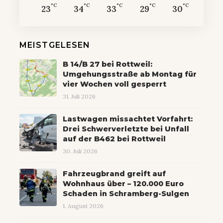
°C
°C
°C
°C
°C
23
34
33
29
30
MEISTGELESEN
B 14/B 27 bei Rottweil:
Umgehungsstraße ab Montag für
vier Wochen voll gesperrt
31. Juli 2026
Lastwagen missachtet Vorfahrt:
Drei Schwerverletzte bei Unfall
auf der B462 bei Rottweil
30. Juli 2026
Fahrzeugbrand greift auf
Wohnhaus über – 120.000 Euro
Schaden in Schramberg-Sulgen
1. August 2026