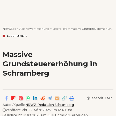
Wenn Orte erzählen ...
NRWZ.de
>
Alle News
>
Meinung
>
Leserbriefe
>
Massive Grundsteuererhöhung in Schramberg
LESERBRIEFE
Massive
Grundsteuererhöhung in
Schramberg
Lesezeit 3 Min.
Autor / Quelle:
NRWZ-Redaktion Schramberg
Veröffentlicht 22. März 2025 um 12.48 Uhr
Update 22. März 2025 um 19.18 Uhr
▣
PDF erzeugen