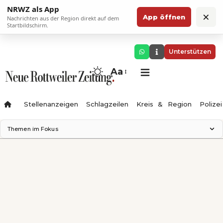
NRWZ als App
×
App öffnen
Nachrichten aus der Region direkt auf dem
Startbildschirm.
Unterstützen
Aa
Stellenanzeigen
Schlagzeilen
Kreis & Region
Polizei
Themen im Fokus
Landesgartenschau 2028
Zimmertheater Rottweil
Science Center
Ferienzauber '26
Testturm
Neckarline
Gäubahn