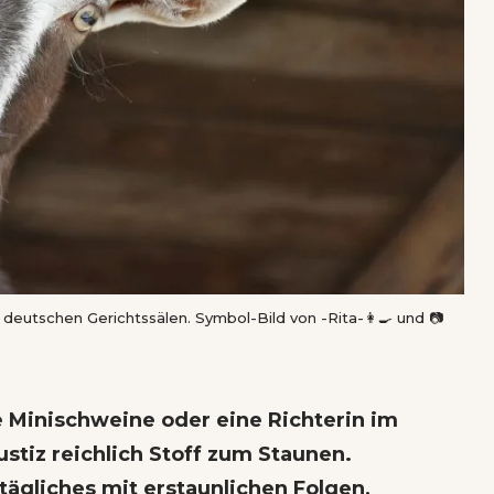
us deutschen Gerichtssälen. Symbol-Bild von
-Rita-👩‍🍳 und 📷
 Minischweine oder eine Richterin im
ustiz reichlich Stoff zum Staunen.
tägliches mit erstaunlichen Folgen,