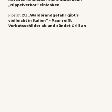
„Nippelverbot“ einlenken
zu
Florian
„Waldbrandgefahr gibt’s
vielleicht in Italien” – Paar reißt
Verbotsschilder ab und zündet Grill an