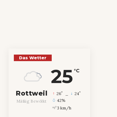
Das Wetter
25
°C
Rottweil
°
°
26
_
24
42%
Mäßig Bewölkt
3 km/h