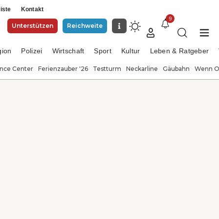
iste
Kontakt
9
Unterstützen
Reichweite
gion
Polizei
Wirtschaft
Sport
Kultur
Leben & Ratgeber
ence Center
Ferienzauber '26
Testturm
Neckarline
Gäubahn
Wenn Or