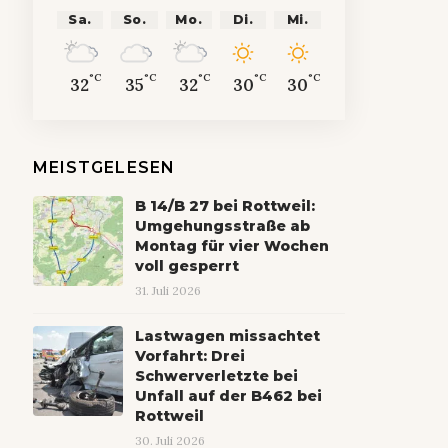
Sa.
So.
Mo.
Di.
Mi.
°C
°C
°C
°C
°C
32
35
32
30
30
MEISTGELESEN
B 14/B 27 bei Rottweil:
Umgehungsstraße ab
Montag für vier Wochen
voll gesperrt
31. Juli 2026
Lastwagen missachtet
Vorfahrt: Drei
Schwerverletzte bei
Unfall auf der B462 bei
Rottweil
30. Juli 2026